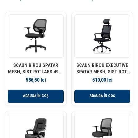
SCAUN BIROU SPATAR
SCAUN BIROU EXECUTIVE
MESH, SIST ROTI ABS 4900
SPATAR MESH, SIST ROTI
DELI
NYLON, TETIERA 4503 DELI
586,50
lei
510,00
lei
ADAUGĂ ÎN COȘ
ADAUGĂ ÎN COȘ