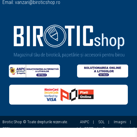
Email:
vanzari@biroticshop.ro
Birotic Shop © Toate drepturile rezervate.
ANPC
|
SOL
|
Imagini
|
2026
Info GDPR
|
Despre cookie-uri
|
Confidențialitate
|
X