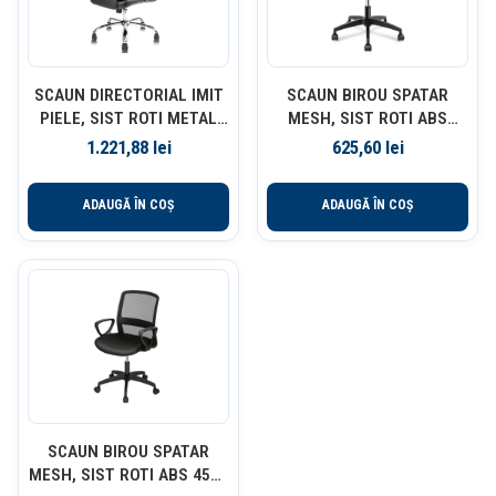
SCAUN DIRECTORIAL IMIT
SCAUN BIROU SPATAR
PIELE, SIST ROTI METAL
MESH, SIST ROTI ABS
4913S DELI
87080 DELI
1.221,88
lei
625,60
lei
ADAUGĂ ÎN COȘ
ADAUGĂ ÎN COȘ
SCAUN BIROU SPATAR
MESH, SIST ROTI ABS 4507