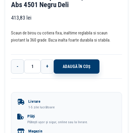
Abs 4501 Negru Deli
413,83
lei
Scaun de birou cu cotiera fixa, inaltime reglabila si scaun
pivotant la 360 grade. Baza inalta foarte durabila si stabila.
-
+
ADAUGĂ ÎN COȘ
Cantitate
Scaun
Birou
Spatar
Livrare
Mesh,
1-5 zile lucrătoare
Sistem
Plăți
Plătești ușor și sigur, online sau la livrare.
Roti
Magazin
Abs