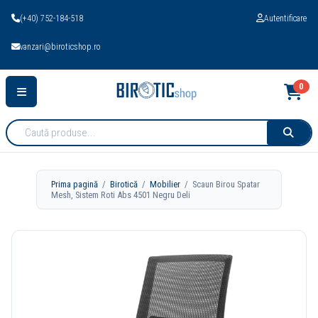
(+40) 752-184-518
Autentificare
vanzari@biroticshop.ro
0
Cauta
produse:
Prima pagină
/
Birotică
/
Mobilier
/ Scaun Birou Spatar
Mesh, Sistem Roti Abs 4501 Negru Deli