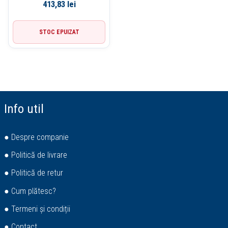
NEGRU DELI
413,83
lei
STOC EPUIZAT
Info util
● Despre companie
● Politică de livrare
● Politică de retur
● Cum plătesc?
● Termeni și condiții
● Contact