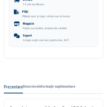
Gel-
1-5 zile lucrătoare
Ocity
Plăți
Plătești ușor și sigur, online sau la livrare.
Illusion
Magazin
Bic
Prețuri accesibile, produse de calitate.
Suport
Colegii noștri sunt aici pentru tine, 24/7.
Prezentare
Descriere
Informații suplimentare