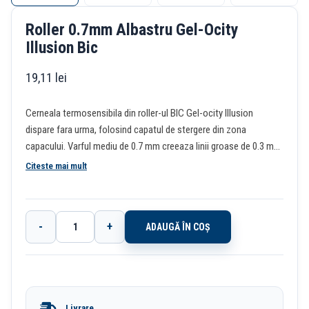
Roller 0.7mm Albastru Gel-Ocity
Illusion Bic
19,11
lei
Cerneala termosensibila din roller-ul BIC Gel-ocity Illusion
dispare fara urma, folosind capatul de stergere din zona
capacului. Varful mediu de 0.7 mm creeaza linii groase de 0.3 mm.
Manerul din cauciuc ofera mai mult confort in timpul scrisului.
Citeste mai mult
Reincarcabil.
-
+
ADAUGĂ ÎN COȘ
Cantitate
Roller
0.7mm
Albastru
Livrare