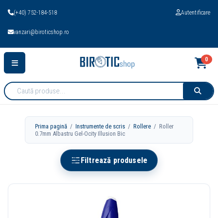
(+40) 752-184-518
Autentificare
vanzari@biroticshop.ro
0
Cauta
produse:
Prima pagină
/
Instrumente de scris
/
Rollere
/ Roller
0.7mm Albastru Gel-Ocity Illusion Bic
Filtrează produsele