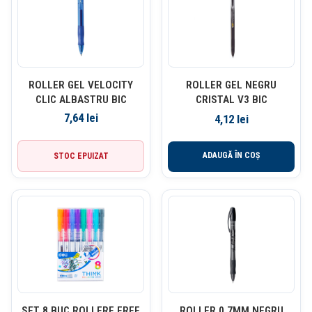
ROLLER GEL VELOCITY
ROLLER GEL NEGRU
CLIC ALBASTRU BIC
CRISTAL V3 BIC
7,64
lei
4,12
lei
ADAUGĂ ÎN COȘ
STOC EPUIZAT
SET 8 BUC ROLLERE FREE
ROLLER 0.7MM NEGRU