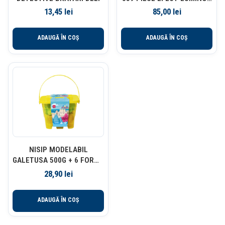
UNIVERS 5+ DELI
13,45
lei
85,00
lei
ADAUGĂ ÎN COȘ
ADAUGĂ ÎN COȘ
NISIP MODELABIL
GALETUSA 500G + 6 FORME
MODELAJ GALBEN DELI
28,90
lei
ADAUGĂ ÎN COȘ