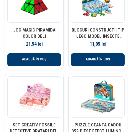
JOC MAGIC PIRAMIDA
BLOCURI CONSTRUCTII TIP
COLOR DELI
LEGO MODEL INSECTE
ASORTATE DELI
21,54
lei
11,05
lei
ADAUGĂ ÎN COȘ
ADAUGĂ ÎN COȘ
SET CREATIV FOSSILE
PUZZLE GEANTA CADOU
DETECTIVE BRATARI DELI
359 PIESE EFECT LUMINOS