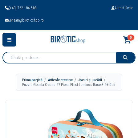
(+40) 752-184-518
Autentificare
vanzari@biroticshop.ro
0
Cauta
produse:
Prima pagină
/
Articole creative
/
Jocuri și jucării
/
Puzzle Geanta Cadou 57 Piese Efect Luminos Race 3.5+ Deli