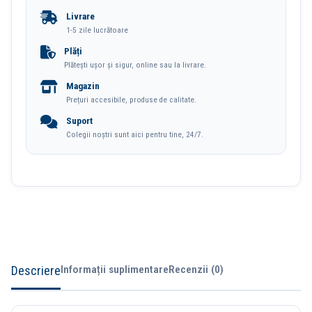
Cadou
Livrare
57
1-5 zile lucrătoare
Piese
Plăți
Plătești ușor și sigur, online sau la livrare.
Efect
Magazin
Luminos
Prețuri accesibile, produse de calitate.
Race
Suport
3.5+
Colegii noștri sunt aici pentru tine, 24/7.
Deli
Descriere
Informații suplimentare
Recenzii (0)