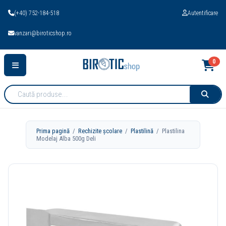
(+40) 752-184-518
Autentificare
vanzari@biroticshop.ro
0
Cauta
produse:
Prima pagină
/
Rechizite școlare
/
Plastilină
/ Plastilina
Modelaj Alba 500g Deli