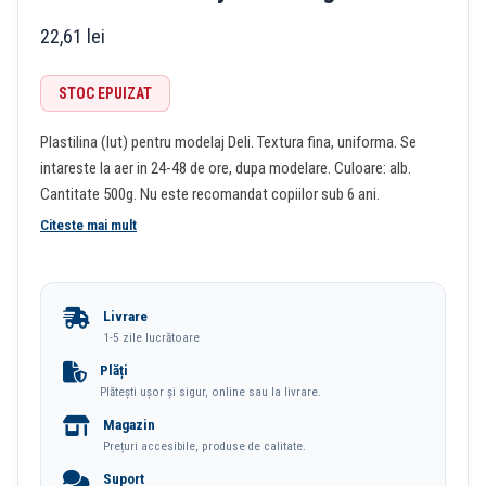
22,61
lei
STOC EPUIZAT
Plastilina (lut) pentru modelaj Deli. Textura fina, uniforma. Se
intareste la aer in 24-48 de ore, dupa modelare. Culoare: alb.
Cantitate 500g. Nu este recomandat copiilor sub 6 ani.
Citeste mai mult
Livrare
1-5 zile lucrătoare
Plăți
Plătești ușor și sigur, online sau la livrare.
Magazin
Prețuri accesibile, produse de calitate.
Suport