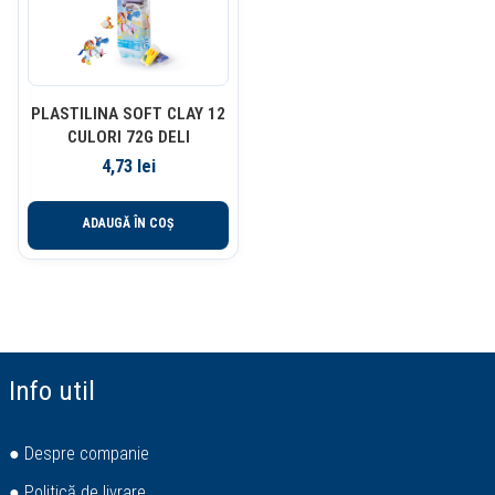
PLASTILINA SOFT CLAY 12
CULORI 72G DELI
4,73
lei
ADAUGĂ ÎN COȘ
Info util
● Despre companie
● Politică de livrare