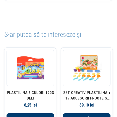
S-ar putea să te intereseze și:
PLASTILINA 6 CULORI 120G
SET CREATIV PLASTILINA +
DELI
19 ACCESORII FRUCTE SI
LEGUME DELI
8,25
lei
39,10
lei