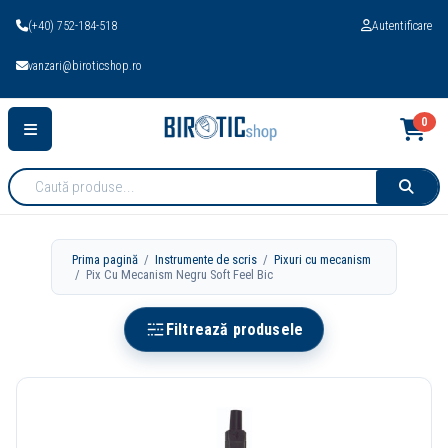
(+40) 752-184-518
Autentificare
vanzari@biroticshop.ro
0
Cauta
produse:
Prima pagină
/
Instrumente de scris
/
Pixuri cu mecanism
/ Pix Cu Mecanism Negru Soft Feel Bic
Filtrează produsele