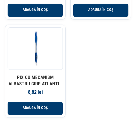
ADAUGĂ ÎN COȘ
ADAUGĂ ÎN COȘ
PIX CU MECANISM
ALBASTRU GRIP ATLANTIS
CLIC BIC
8,82
lei
ADAUGĂ ÎN COȘ