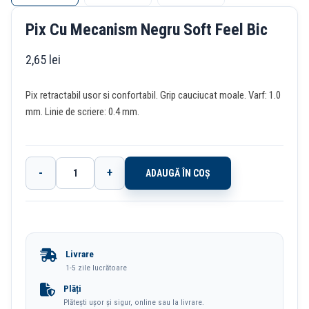
Pix Cu Mecanism Negru Soft Feel Bic
2,65
lei
Pix retractabil usor si confortabil. Grip cauciucat moale. Varf: 1.0
mm. Linie de scriere: 0.4 mm.
-
+
ADAUGĂ ÎN COȘ
Cantitate
Pix
Cu
Mecanism
Livrare
Negru
1-5 zile lucrătoare
Soft
Plăți
Plătești ușor și sigur, online sau la livrare.
Feel