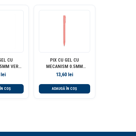
GEL CU
PIX CU GEL CU
.5MM VERDE
MECANISM 0.5MM
T DELI
ALBASTRU NUSIGN CORP
8
lei
13,60
lei
ROZ DELI
ÎN COȘ
ADAUGĂ ÎN COȘ