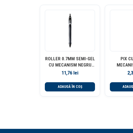
ROLLER 0.7MM SEMI-GEL
PIX C
CU MECANISM NEGRU
MECANI
QUICK-DRY BIC
ALBASTRU 
11,76
lei
2,
ADAUGĂ ÎN COȘ
ADAUG