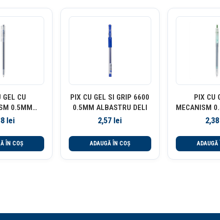
U GEL CU
PIX CU GEL SI GRIP 6600
PIX CU 
SM 0.5MM
0.5MM ALBASTRU DELI
MECANISM 0
INCHIS DELI
DELIGH
38
lei
2,57
lei
2,3
Ă ÎN COȘ
ADAUGĂ ÎN COȘ
ADAUGĂ 