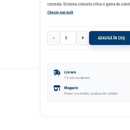
cerneala. Scrierea colorata ofera o gama de culori 
Citeste mai mult
-
+
ADAUGĂ ÎN COȘ
Cantitate
Pix
Cu
Gel
Livrare
Cu
1-5 zile lucrătoare
Mecanism
Magazin
0.5mm
Prețuri accesibile, produse de calitate.
Maro
Deschis
Deli