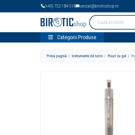
(+40) 752-184-518
vanzari@biroticshop.ro
Cauta
produse:
Categorii Produse
Prima pagină
/
Instrumente de scris
/
Pixuri cu gel
/ Pix