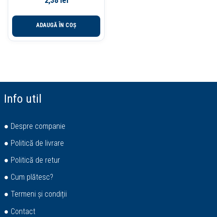
2,38
lei
ADAUGĂ ÎN COȘ
Info util
● Despre companie
● Politică de livrare
● Politică de retur
● Cum plătesc?
● Termeni și condiții
● Contact