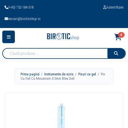
(+40) 752-184-518
Autentificare
vanzari@biroticshop.ro
0
Cauta
produse:
Prima pagină
/
Instrumente de scris
/
Pixuri cu gel
/ Pix
Cu Gel Cu Mecanism 0.5mm Bleu Deli