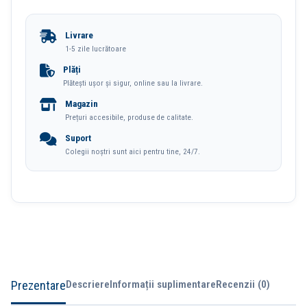
Cu
Gel
Livrare
Cu
1-5 zile lucrătoare
Mecanism
Plăți
Plătești ușor și sigur, online sau la livrare.
0.5mm
Magazin
Bleu
Prețuri accesibile, produse de calitate.
Deli
Suport
Colegii noștri sunt aici pentru tine, 24/7.
Prezentare
Descriere
Informații suplimentare
Recenzii (0)