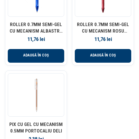
ROLLER 0.7MM SEMI-GEL
ROLLER 0.7MM SEMI-GEL
CU MECANISM ALBASTRU
CU MECANISM ROSU
QUICK-DRY BIC
QUICK-DRY BIC
11,76
lei
11,76
lei
ADAUGĂ ÎN COȘ
ADAUGĂ ÎN COȘ
PIX CU GEL CU MECANISM
0.5MM PORTOCALIU DELI