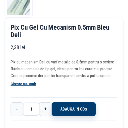
Pix Cu Gel Cu Mecanism 0.5mm Bleu
Deli
2,38
lei
Pix cu mecanism Deli cu varf metalic de 0.5mm pentru o scriere
fluida cu cerneala de tip gel, ideala pentru linii curate si precise.
Corp ergonomic din plastic transparent pentru a putea urmari
nivelul de cerneala. Scrierea colorata ofera o gama de culori
Citeste mai mult
vibrante pentru sarcini diversificate.
-
+
ADAUGĂ ÎN COȘ
Cantitate
Pix