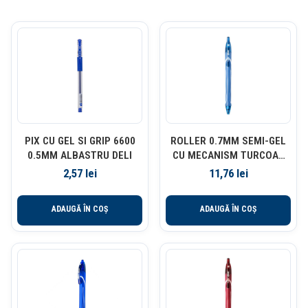
PIX CU GEL SI GRIP 6600
ROLLER 0.7MM SEMI-GEL
0.5MM ALBASTRU DELI
CU MECANISM TURCOAZ
QUICK-DRY BIC
2,57
lei
11,76
lei
ADAUGĂ ÎN COȘ
ADAUGĂ ÎN COȘ