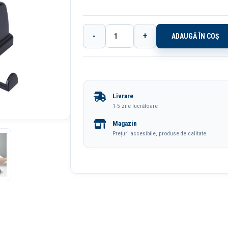
-
+
ADAUGĂ ÎN COȘ
Cantitate
Perforator
100
Coli
Livrare
Model
1-5 zile lucrătoare
E0130
Magazin
Negru
Prețuri accesibile, produse de calitate.
Deli