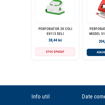
PERFORATOR 20 COLI
PERFORAT
E0113 DELI
MODEL 51
ROSU
38,44
lei
204
STOC EPUIZAT
ADAUG
Info util
Date come