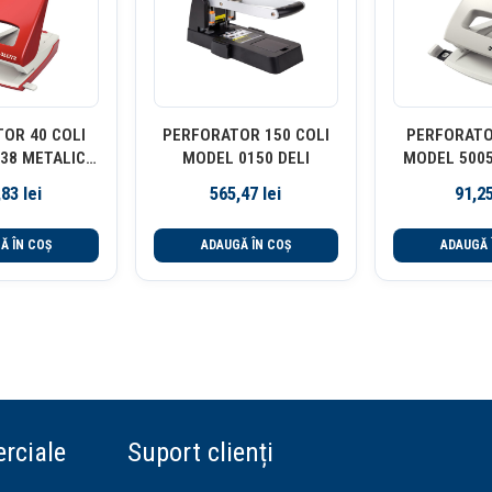
OR 40 COLI
PERFORATOR 150 COLI
PERFORATO
38 METALIC
MODEL 0150 DELI
MODEL 5005
 LEITZ
,83
lei
565,47
lei
91,2
Ă ÎN COȘ
ADAUGĂ ÎN COȘ
ADAUGĂ 
rciale
Suport clienți