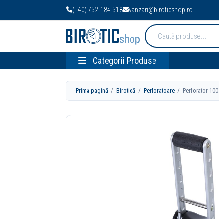
(+40) 752-184-518
vanzari@biroticshop.ro
Cauta
produse:
Categorii Produse
Prima pagină
/
Birotică
/
Perforatoare
/ Perforator 100