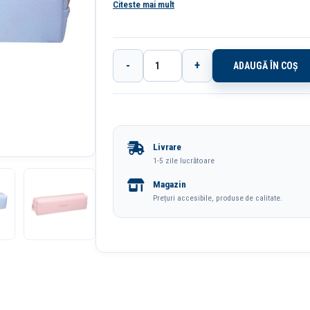
Citeste mai mult
-
+
ADAUGĂ ÎN COȘ
Cantitate
Penar
Etui
Tubular
Livrare
Macarons
1-5 zile lucrătoare
Deli
Magazin
Prețuri accesibile, produse de calitate.