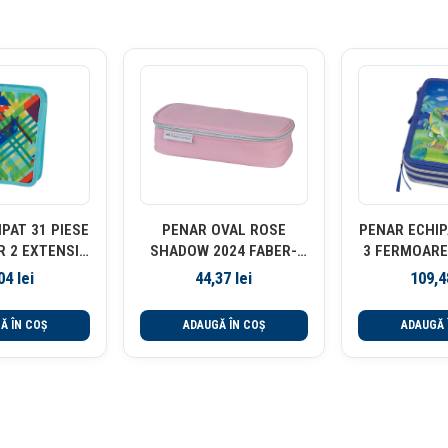
PAT 31 PIESE
PENAR OVAL ROSE
PENAR ECHIP
 2 EXTENSII
SHADOW 2024 FABER-
3 FERMOARE
RIC VERDE
CASTELL
FABER-C
,04
lei
44,37
lei
109,
IGNA
Ă ÎN COȘ
ADAUGĂ ÎN COȘ
ADAUGĂ 