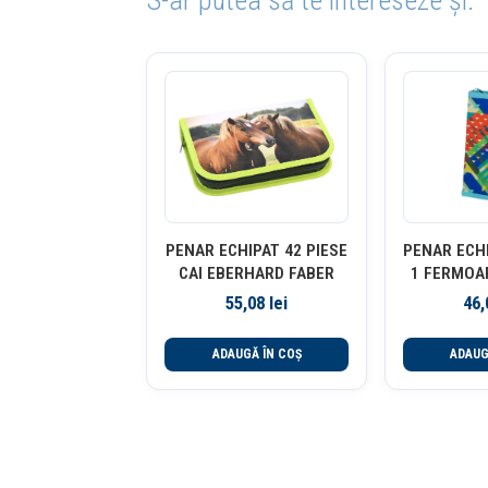
PENAR ECHIPAT 42 PIESE
PENAR ECHI
CAI EBERHARD FABER
1 FERMOAR
GEOMET
55,08
lei
46
P
ADAUGĂ ÎN COȘ
ADAUG