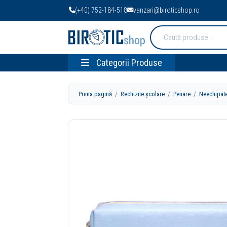
(+40) 752-184-518
vanzari@biroticshop.ro
Cauta
produse:
Categorii Produse
Prima pagină
/
Rechizite școlare
/
Penare
/
Neechipat