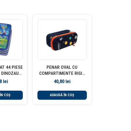
AT 44 PIESE
PENAR OVAL CU
 DINOZAUR
COMPARTIMENTE RIGID
ASTELL
SPACESHIP DELI
48
lei
40,80
lei
ÎN COȘ
ADAUGĂ ÎN COȘ