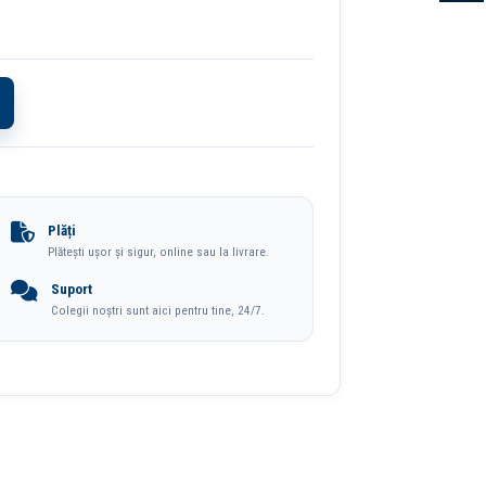
Plăți
Plătești ușor și sigur, online sau la livrare.
Suport
Colegii noștri sunt aici pentru tine, 24/7.