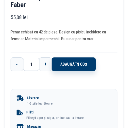
Faber
55,08
lei
Penar echipat cu 42 de piese. Design cu pisici, inchidere cu
fermoar. Material impermeabil. Buzunar pentru orar.
-
+
ADAUGĂ ÎN COȘ
Cantitate
Penar
Echipat
42
Livrare
Piese
1-5 zile lucrătoare
Pisici
Plăți
Plătești ușor și sigur, online sau la livrare.
Eberhard
Magazin
Faber