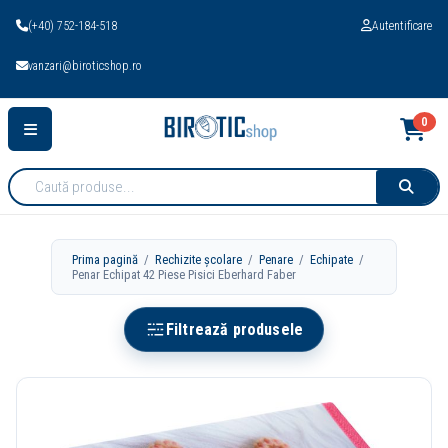
(+40) 752-184-518
Autentificare
vanzari@biroticshop.ro
0
Cauta
produse:
Prima pagină
/
Rechizite școlare
/
Penare
/
Echipate
/
Penar Echipat 42 Piese Pisici Eberhard Faber
Filtrează produsele