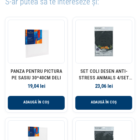
S-ar putea să te intereseze și:
PANZA PENTRU PICTURA
SET COLI DESEN ANTI-
PE SASIU 30*40CM DELI
STRESS ANIMALS 4/SET
CENTROPEN
19,04
lei
23,06
lei
ADAUGĂ ÎN COȘ
ADAUGĂ ÎN COȘ