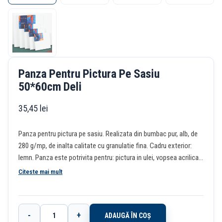
Panza Pentru Pictura Pe Sasiu
50*60cm Deli
35,45
lei
Panza pentru pictura pe sasiu. Realizata din bumbac pur, alb, de
280 g/mp, de inalta calitate cu granulatie fina. Cadru exterior:
lemn. Panza este potrivita pentru: pictura in ulei, vopsea acrilica,
guasa. Ideala pentru incepatori, hobby&craft. Dimensiune: 50 x 60
Citeste mai mult
cm.
-
+
ADAUGĂ ÎN COȘ
Cantitate