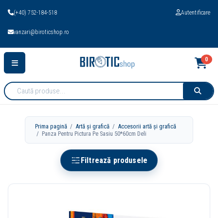
(+40) 752-184-518
Autentificare
vanzari@biroticshop.ro
0
Cauta
produse:
Prima pagină
/
Artă și grafică
/
Accesorii artă și grafică
/ Panza Pentru Pictura Pe Sasiu 50*60cm Deli
Filtrează produsele