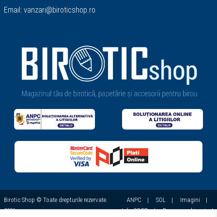
Email:
vanzari@biroticshop.ro
Birotic Shop © Toate drepturile rezervate.
ANPC
|
SOL
|
Imagini
|
2026
Info GDPR
|
Despre cookie-uri
|