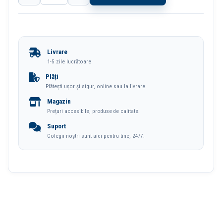
Panza
Pentru
Pictura
Livrare
Pe
1-5 zile lucrătoare
Sasiu
Plăți
Plătești ușor și sigur, online sau la livrare.
50*60cm
Magazin
Deli
Prețuri accesibile, produse de calitate.
Suport
Colegii noștri sunt aici pentru tine, 24/7.