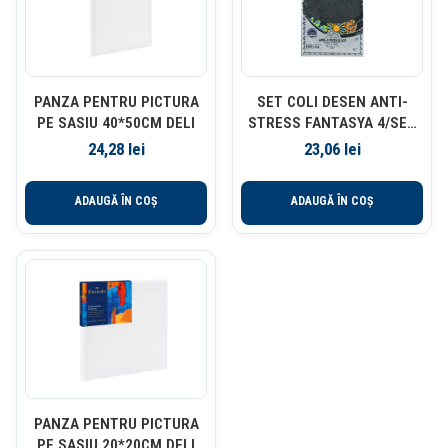
PANZA PENTRU PICTURA
SET COLI DESEN ANTI-
PE SASIU 40*50CM DELI
STRESS FANTASYA 4/SET
CENTROPEN
24,28
lei
23,06
lei
ADAUGĂ ÎN COȘ
ADAUGĂ ÎN COȘ
PANZA PENTRU PICTURA
PE SASIU 20*20CM DELI