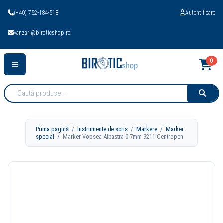
(+40) 752-184-518
Autentificare
vanzari@biroticshop.ro
0
Cauta
produse:
Prima pagină
/
Instrumente de scris
/
Markere
/
Marker
special
/ Marker Vopsea Albastra 0.7mm 9211 Centropen