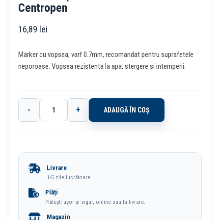
Centropen
16,89
lei
Marker cu vopsea, varf 0.7mm, recomandat pentru suprafetele
neporoase. Vopsea rezistenta la apa, stergere si intemperii.
-
+
ADAUGĂ ÎN COȘ
Cantitate
Marker
Vopsea
Albastra
Livrare
0.7mm
1-5 zile lucrătoare
9211
Plăți
Plătești ușor și sigur, online sau la livrare.
Centropen
Magazin