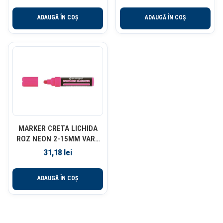
ADAUGĂ ÎN COȘ
ADAUGĂ ÎN COȘ
MARKER CRETA LICHIDA
ROZ NEON 2-15MM VARF
ROTUND 9121 CENTROPEN
31,18
lei
ADAUGĂ ÎN COȘ