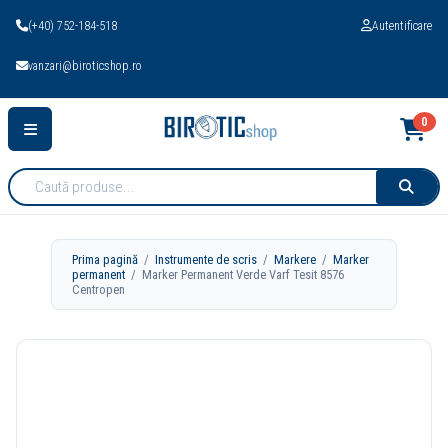
(+40) 752-184-518
Autentificare
vanzari@biroticshop.ro
0
Cauta
produse:
Prima pagină
/
Instrumente de scris
/
Markere
/
Marker
permanent
/ Marker Permanent Verde Varf Tesit 8576
Centropen