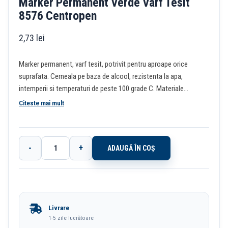
Marker Permanent Verde Varf Tesit
8576 Centropen
2,73
lei
Marker permanent, varf tesit, potrivit pentru aproape orice
suprafata. Cerneala pe baza de alcool, rezistenta la apa,
intemperii si temperaturi de peste 100 grade C. Materiale
reciclate.
Citeste mai mult
-
+
ADAUGĂ ÎN COȘ
Cantitate
Marker
Permanent
Verde
Livrare
Varf
1-5 zile lucrătoare