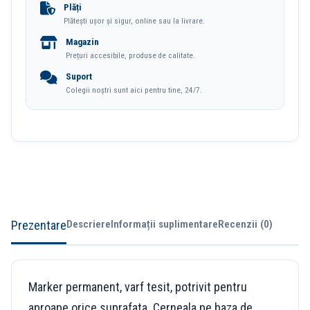
Tesit
Plăți
Plătești ușor și sigur, online sau la livrare.
8576
Magazin
Centropen
Prețuri accesibile, produse de calitate.
Suport
Colegii noștri sunt aici pentru tine, 24/7.
Prezentare
Descriere
Informații suplimentare
Recenzii (0)
Marker permanent, varf tesit, potrivit pentru
aproape orice suprafata. Cerneala pe baza de