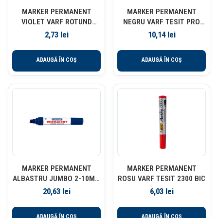
MARKER PERMANENT
MARKER PERMANENT
VIOLET VARF ROTUND
NEGRU VARF TESIT PRO
2.5MM 8566 CENTROPEN
INDUSTRIAL BIC
2,73
lei
10,14
lei
ADAUGĂ ÎN COȘ
ADAUGĂ ÎN COȘ
MARKER PERMANENT
MARKER PERMANENT
ALBASTRU JUMBO 2-10MM
ROSU VARF TESIT 2300 BIC
9110 CENTROPEN
20,63
lei
6,03
lei
ADAUGĂ ÎN COȘ
ADAUGĂ ÎN COȘ