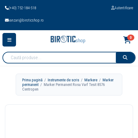
(+40) 752-184-518
Autentificare
vanzari@biroticshop.ro
0
Cauta
produse:
Prima pagină
/
Instrumente de scris
/
Markere
/
Marker
permanent
/ Marker Permanent Rosu Varf Tesit 8576
Centropen