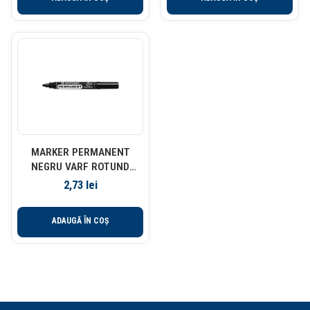
MARKER PERMANENT
NEGRU VARF ROTUND
2.5MM 8566 CENTROPEN
2,73
lei
ADAUGĂ ÎN COȘ