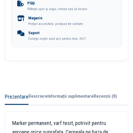
Tesit
Plăți
Plătești ușor și sigur, online sau la livrare.
8576
Magazin
Centropen
Prețuri accesibile, produse de calitate.
Suport
Colegii noștri sunt aici pentru tine, 24/7.
Prezentare
Descriere
Informații suplimentare
Recenzii (0)
Marker permanent, varf tesit, potrivit pentru
aproape orice suprafata. Cerneala pe baza de