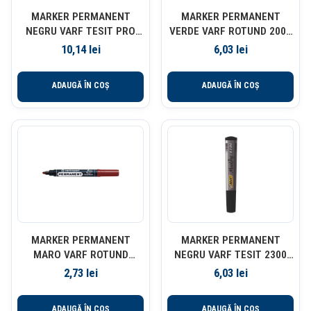
MARKER PERMANENT
MARKER PERMANENT
NEGRU VARF TESIT PRO
VERDE VARF ROTUND 2000
INDUSTRIAL BIC
BIC
10,14
lei
6,03
lei
ADAUGĂ ÎN COȘ
ADAUGĂ ÎN COȘ
MARKER PERMANENT
MARKER PERMANENT
MARO VARF ROTUND
NEGRU VARF TESIT 2300
2.5MM 8566 CENTROPEN
BIC
2,73
lei
6,03
lei
ADAUGĂ ÎN COȘ
ADAUGĂ ÎN COȘ