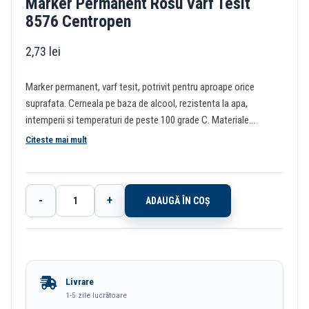
Marker Permanent Rosu Varf Tesit
8576 Centropen
2,73
lei
Marker permanent, varf tesit, potrivit pentru aproape orice
suprafata. Cerneala pe baza de alcool, rezistenta la apa,
intemperii si temperaturi de peste 100 grade C. Materiale
reciclate.
Citeste mai mult
-
+
ADAUGĂ ÎN COȘ
Cantitate
Marker
Permanent
Rosu
Livrare
Varf
1-5 zile lucrătoare