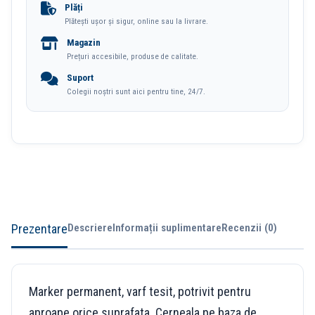
Tesit
Plăți
Plătești ușor și sigur, online sau la livrare.
8576
Magazin
Centropen
Prețuri accesibile, produse de calitate.
Suport
Colegii noștri sunt aici pentru tine, 24/7.
Prezentare
Descriere
Informații suplimentare
Recenzii (0)
Marker permanent, varf tesit, potrivit pentru
aproape orice suprafata. Cerneala pe baza de