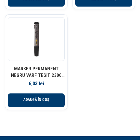
MARKER PERMANENT
NEGRU VARF TESIT 2300
BIC
6,03
lei
ADAUGĂ ÎN COȘ