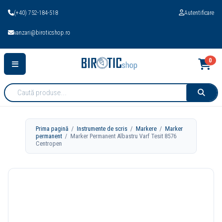
(+40) 752-184-518
Autentificare
vanzari@biroticshop.ro
0
Cauta
produse:
Prima pagină
/
Instrumente de scris
/
Markere
/
Marker
permanent
/ Marker Permanent Albastru Varf Tesit 8576
Centropen