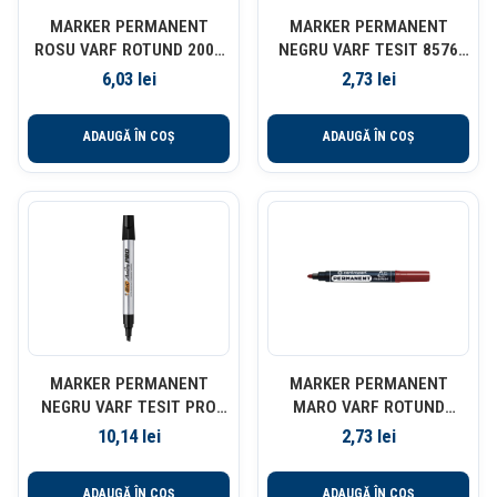
MARKER PERMANENT
MARKER PERMANENT
ROSU VARF ROTUND 2000
NEGRU VARF TESIT 8576
BIC
CENTROPEN
6,03
lei
2,73
lei
ADAUGĂ ÎN COȘ
ADAUGĂ ÎN COȘ
MARKER PERMANENT
MARKER PERMANENT
NEGRU VARF TESIT PRO
MARO VARF ROTUND
INDUSTRIAL BIC
2.5MM 8566 CENTROPEN
10,14
lei
2,73
lei
ADAUGĂ ÎN COȘ
ADAUGĂ ÎN COȘ