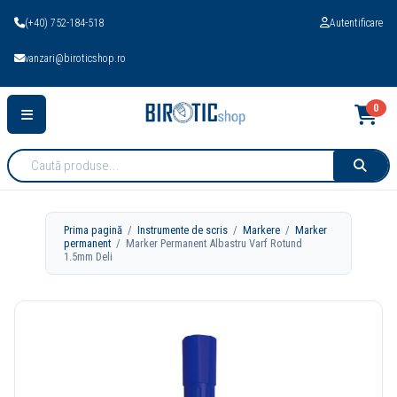
(+40) 752-184-518
Autentificare
vanzari@biroticshop.ro
0
Cauta
produse:
Prima pagină
/
Instrumente de scris
/
Markere
/
Marker
permanent
/ Marker Permanent Albastru Varf Rotund
1.5mm Deli