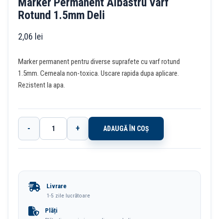
Marker Permanent Albastru Varf
Rotund 1.5mm Deli
2,06
lei
Marker permanent pentru diverse suprafete cu varf rotund
1.5mm. Cerneala non-toxica. Uscare rapida dupa aplicare.
Rezistent la apa.
-
+
ADAUGĂ ÎN COȘ
Cantitate
Marker
Permanent
Albastru
Livrare
Varf
1-5 zile lucrătoare
Rotund
Plăți