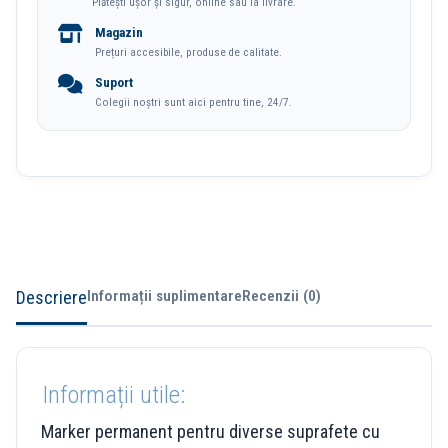
Plătești ușor și sigur, online sau la livrare.
1.5mm
Magazin
Deli
Prețuri accesibile, produse de calitate.
Suport
Colegii noștri sunt aici pentru tine, 24/7.
Descriere
Informații suplimentare
Recenzii (0)
Informații utile:
Marker permanent pentru diverse suprafete cu