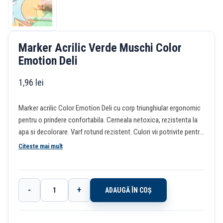
Marker Acrilic Verde Muschi Color
Emotion Deli
1,96
lei
Marker acrilic Color Emotion Deli cu corp triunghiular ergonomic
pentru o prindere confortabila. Cerneala netoxica, rezistenta la
apa si decolorare. Varf rotund rezistent. Culori vii potrivite pentru
diverse suprafete – piatra, lemn, sticla, material textil si multe
Citeste mai mult
altele.
-
+
ADAUGĂ ÎN COȘ
Cantitate
Marker