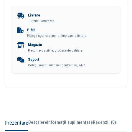
Acrilic
Verde
Livrare
Muschi
1-5 zile lucrătoare
Color
Plăți
Plătești ușor și sigur, online sau la livrare.
Emotion
Magazin
Deli
Prețuri accesibile, produse de calitate.
Suport
Colegii noștri sunt aici pentru tine, 24/7.
Prezentare
Descriere
Informații suplimentare
Recenzii (0)