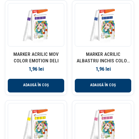
MARKER ACRILIC MOV
MARKER ACRILIC
COLOR EMOTION DELI
ALBASTRU INCHIS COLOR
EMOTION DELI
1,96
lei
1,96
lei
ADAUGĂ ÎN COȘ
ADAUGĂ ÎN COȘ