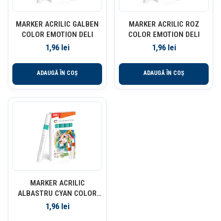
MARKER ACRILIC GALBEN
MARKER ACRILIC ROZ
COLOR EMOTION DELI
COLOR EMOTION DELI
1,96
lei
1,96
lei
ADAUGĂ ÎN COȘ
ADAUGĂ ÎN COȘ
MARKER ACRILIC
ALBASTRU CYAN COLOR
EMOTION DELI
1,96
lei