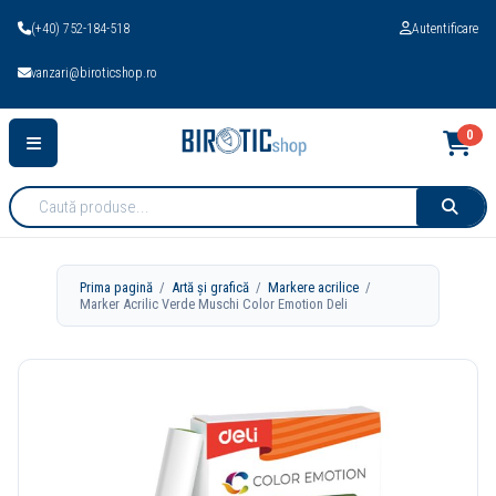
(+40) 752-184-518
Autentificare
vanzari@biroticshop.ro
0
Cauta
produse:
Prima pagină
/
Artă și grafică
/
Markere acrilice
/
Marker Acrilic Verde Muschi Color Emotion Deli