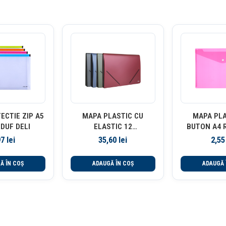
ECTIE ZIP A5
MAPA PLASTIC CU
MAPA PLA
DUF DELI
ELASTIC 12
BUTON A4 R
SEPARATOARE DELI
97
lei
35,60
lei
2,5
Ă ÎN COȘ
ADAUGĂ ÎN COȘ
ADAUGĂ 