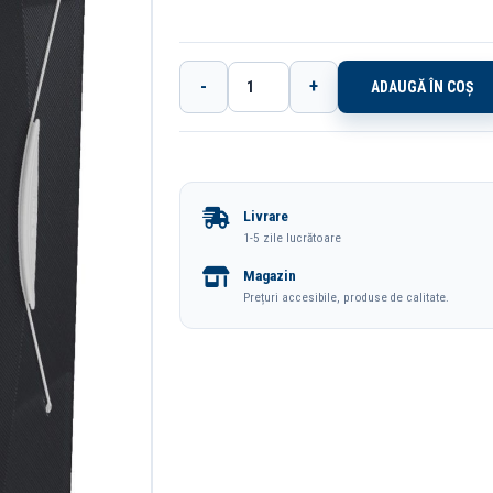
-
+
ADAUGĂ ÎN COȘ
Cantitate
Mapa
Plastic
Cu
Livrare
Elastic
1-5 zile lucrătoare
Neagra
Magazin
Vivida
Prețuri accesibile, produse de calitate.
Esselte