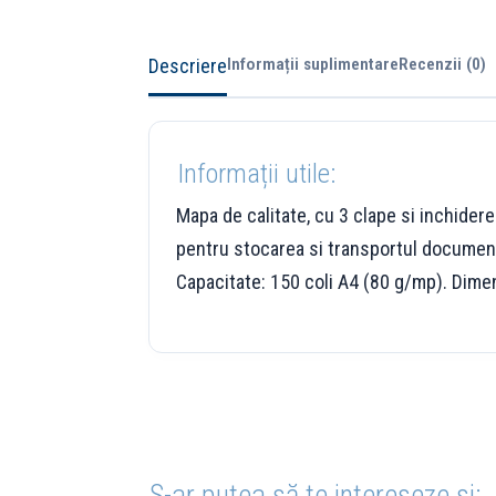
Descriere
Informații suplimentare
Recenzii (0)
Informații utile:
Mapa de calitate, cu 3 clape si inchider
pentru stocarea si transportul documente
Capacitate: 150 coli A4 (80 g/mp). Dime
S-ar putea să te intereseze și: