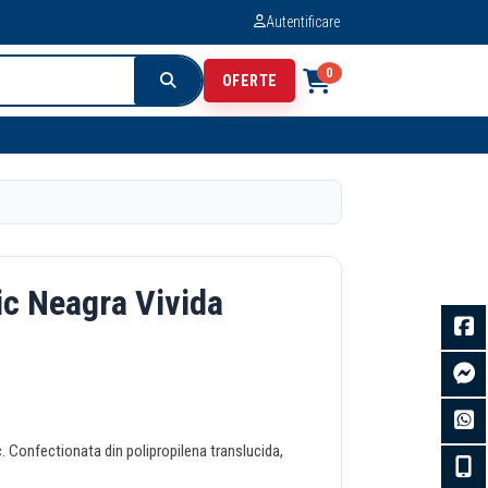
Autentificare
0
OFERTE
ic Neagra Vivida
c. Confectionata din polipropilena translucida,