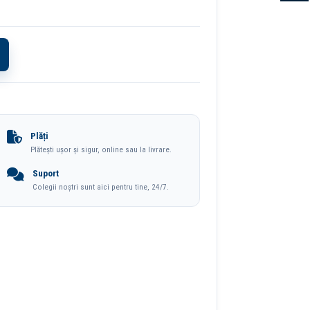
Plăți
Plătești ușor și sigur, online sau la livrare.
Suport
Colegii noștri sunt aici pentru tine, 24/7.