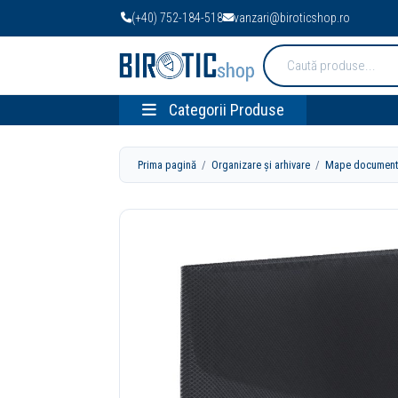
(+40) 752-184-518
vanzari@biroticshop.ro
Cauta
produse:
Categorii Produse
Prima pagină
/
Organizare și arhivare
/
Mape documen