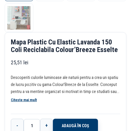
Mapa Plastic Cu Elastic Lavanda 150
Coli Reciclabila Colour’Breeze Esselte
25,51
lei
Descoperiti culorile luminoase ale naturii pentru a crea un spatiu
de lucru pozitiv cu gama Colour’Breeze de la Esselte. Conceput
pentru a va mentine organizat si motivat in timp ce studiati sau
la serviciu, finisajul modern si culorile relaxante va vor face sa
Citeste mai mult
visati la urmatoarea aventura. Mapa cu elastic Esselte
Colour’Breeze, din plastic, poate fi folosita pentru a stoca
notite, proiecte si pliante in deplasare sau poate fi depozitata in
-
+
ADAUGĂ ÎN COȘ
tavi de documente si rafturi. Se potriveste perfect in interiorul
Cantitate