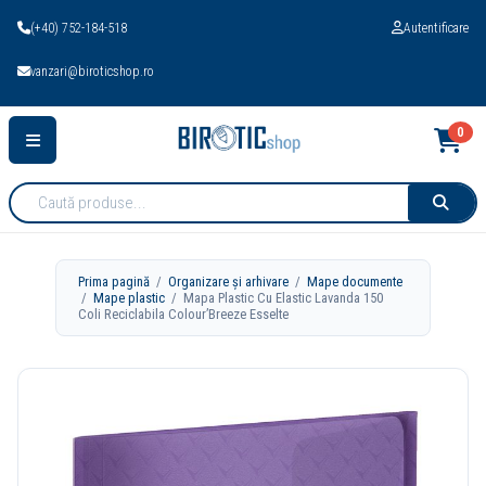
(+40) 752-184-518
Autentificare
vanzari@biroticshop.ro
0
Cauta
produse:
Prima pagină
/
Organizare și arhivare
/
Mape documente
/
Mape plastic
/ Mapa Plastic Cu Elastic Lavanda 150
Coli Reciclabila Colour’Breeze Esselte