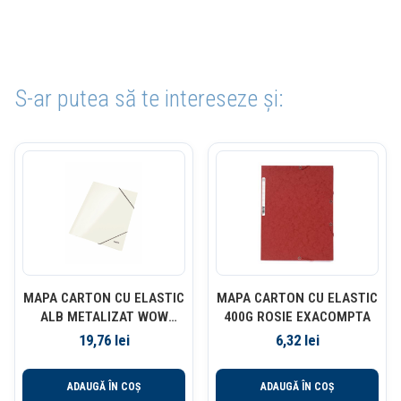
S-ar putea să te intereseze și:
MAPA CARTON CU ELASTIC
MAPA CARTON CU ELASTIC
ALB METALIZAT WOW
400G ROSIE EXACOMPTA
LEITZ
19,76
lei
6,32
lei
ADAUGĂ ÎN COȘ
ADAUGĂ ÎN COȘ