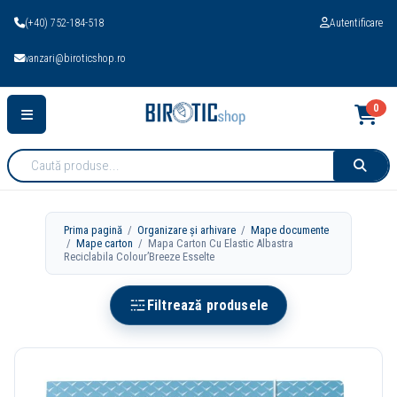
(+40) 752-184-518
Autentificare
vanzari@biroticshop.ro
0
Cauta
produse:
Prima pagină
/
Organizare și arhivare
/
Mape documente
/
Mape carton
/ Mapa Carton Cu Elastic Albastra
Reciclabila Colour’Breeze Esselte
Filtrează produsele