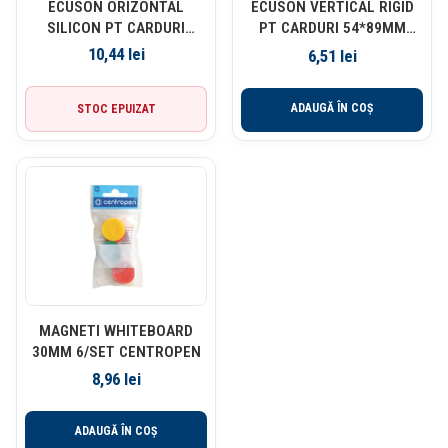
ECUSON ORIZONTAL
ECUSON VERTICAL RIGID
SILICON PT CARDURI
PT CARDURI 54*89MM
89*54MM RAMA ALBA DELI
RAMA ALBA DESCHIDERE
10,44
lei
6,51
lei
LATERALA DELI
ADAUGĂ ÎN COȘ
STOC EPUIZAT
MAGNETI WHITEBOARD
30MM 6/SET CENTROPEN
8,96
lei
ADAUGĂ ÎN COȘ