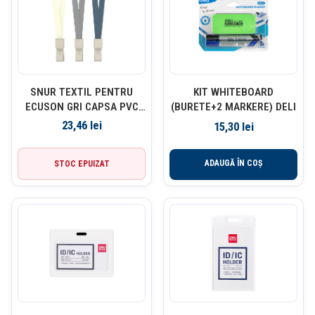
SNUR TEXTIL PENTRU
KIT WHITEBOARD
ECUSON GRI CAPSA PVC
(BURETE+2 MARKERE) DELI
450*10MM 12 BUC/SET
23,46
lei
15,30
lei
DELI
ADAUGĂ ÎN COȘ
STOC EPUIZAT