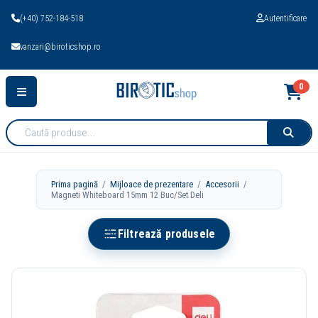
(+40) 752-184-518
Autentificare
vanzari@biroticshop.ro
0
Cauta
produse:
Prima pagină
/
Mijloace de prezentare
/
Accesorii
/
Magneti Whiteboard 15mm 12 Buc/Set Deli
Filtrează produsele