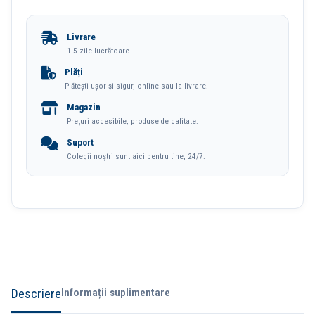
Whiteboard
15mm
Livrare
12
1-5 zile lucrătoare
Buc/Set
Plăți
Plătești ușor și sigur, online sau la livrare.
Deli
Magazin
Prețuri accesibile, produse de calitate.
Suport
Colegii noștri sunt aici pentru tine, 24/7.
Descriere
Informații suplimentare