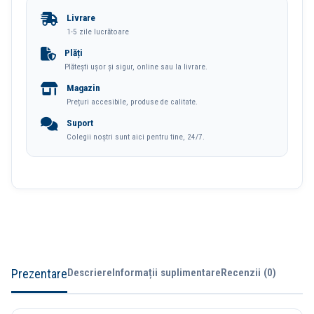
Creion
Livrare
2.6g
1-5 zile lucrătoare
Color
Plăți
Plătești ușor și sigur, online sau la livrare.
Deli
Magazin
Prețuri accesibile, produse de calitate.
Suport
Colegii noștri sunt aici pentru tine, 24/7.
Prezentare
Descriere
Informații suplimentare
Recenzii (0)