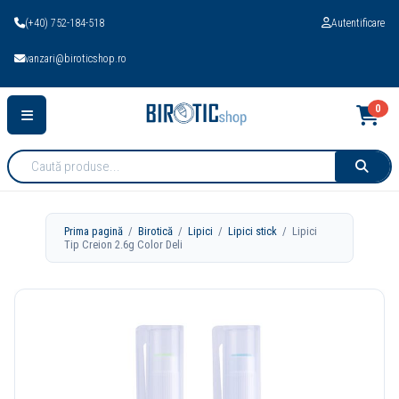
(+40) 752-184-518
Autentificare
vanzari@biroticshop.ro
0
Cauta
produse:
Prima pagină
/
Birotică
/
Lipici
/
Lipici stick
/ Lipici
Tip Creion 2.6g Color Deli