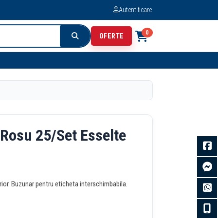
Autentificare
0
OFERTE
 Rosu 25/Set Esselte
erior. Buzunar pentru eticheta interschimbabila.