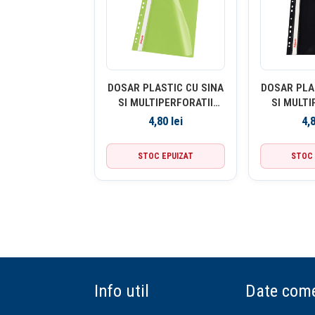
DOSAR PLASTIC CU SINA
DOSAR PLA
SI MULTIPERFORATII
SI MULTI
VERDE ESSELTE
NEGRU
4,80
lei
4,
STOC EPUIZAT
STOC 
Info util
Date come