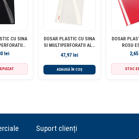
STIC CU SINA
DOSAR PLASTIC CU SINA
DOSAR PLAST
PERFORATII
SI MULTIPERFORATII ALB
ROSU E
 ESSELTE
10/SET ESSELTE
80
lei
2,6
47,97
lei
EPUIZAT
STOC E
ADAUGĂ ÎN COȘ
rciale
Suport clienți