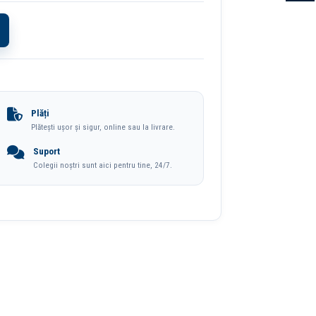
Plăți
Plătești ușor și sigur, online sau la livrare.
Suport
Colegii noștri sunt aici pentru tine, 24/7.