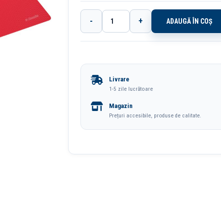
-
+
ADAUGĂ ÎN COȘ
Cantitate
Dosar
Plastic
Cu
Livrare
Sina
1-5 zile lucrătoare
Rosu
Magazin
25/Set
Prețuri accesibile, produse de calitate.
Esselte