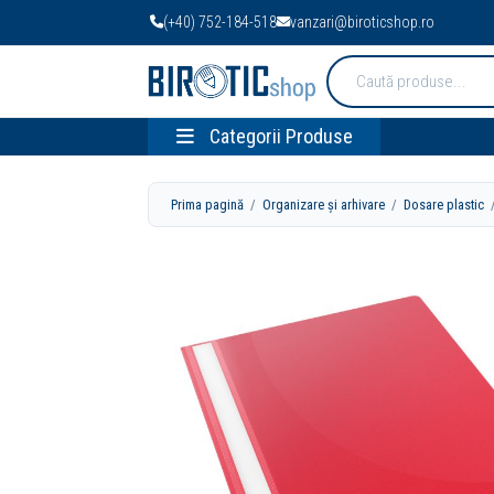
(+40) 752-184-518
vanzari@biroticshop.ro
Cauta
produse:
Categorii Produse
Prima pagină
/
Organizare și arhivare
/
Dosare plastic
/