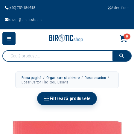
(+40) 752-184-518
Autentificare
vanzari@biroticshop.ro
0
Cauta
produse:
Prima pagină
/
Organizare și arhivare
/
Dosare carton
/
Dosar Carton Plic Rosu Esselte
Filtrează produsele