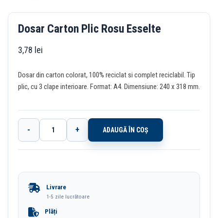
Dosar Carton Plic Rosu Esselte
3,78
lei
Dosar din carton colorat, 100% reciclat si complet reciclabil. Tip
plic, cu 3 clape interioare. Format: A4. Dimensiune: 240 x 318 mm.
-
+
ADAUGĂ ÎN COȘ
Cantitate
Dosar
Carton
Plic
Livrare
Rosu
1-5 zile lucrătoare
Esselte
Plăți