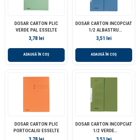
DOSAR CARTON PLIC
DOSAR CARTON INCOPCIAT
VERDE PAL ESSELTE
1/2 ALBASTRU
FALKEN/EXACOMPTA
3,78
lei
3,51
lei
ADAUGĂ ÎN COȘ
ADAUGĂ ÎN COȘ
DOSAR CARTON PLIC
DOSAR CARTON INCOPCIAT
PORTOCALIU ESSELTE
1/2 VERDE
FALKEN/EXACOMPTA
3,78
lei
3,51
lei