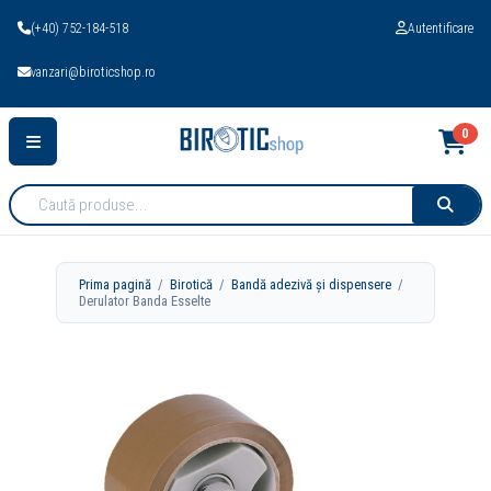
(+40) 752-184-518
Autentificare
vanzari@biroticshop.ro
0
Cauta
produse:
Prima pagină
/
Birotică
/
Bandă adezivă și dispensere
/
Derulator Banda Esselte