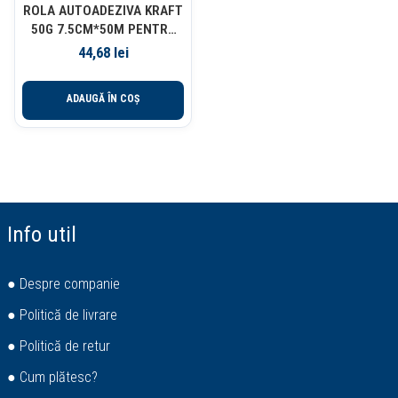
ROLA AUTOADEZIVA KRAFT
50G 7.5CM*50M PENTRU
PROTECTIE SUPRAFETE
44,68
lei
INFO NOTES
ADAUGĂ ÎN COȘ
Info util
● Despre companie
● Politică de livrare
● Politică de retur
● Cum plătesc?