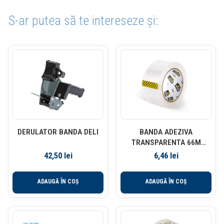
S-ar putea să te intereseze și:
DERULATOR BANDA DELI
BANDA ADEZIVA
TRANSPARENTA 66M
48MM DELI
42,50
lei
6,46
lei
ADAUGĂ ÎN COȘ
ADAUGĂ ÎN COȘ