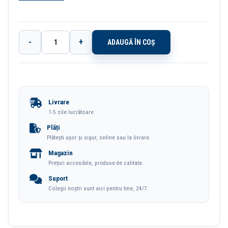
-
+
ADAUGĂ ÎN COȘ
Cantitate
Derulator
Banda
Esselte
Livrare
1-5 zile lucrătoare
Plăți
Plătești ușor și sigur, online sau la livrare.
Magazin
Prețuri accesibile, produse de calitate.
Suport
Colegii noștri sunt aici pentru tine, 24/7.