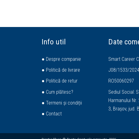
Info util
Date come
● Despre companie
Smart Career C
● Politică de livrare
J08/1533/202
● Politică de retur
RO50060297
● Cum plătesc?
Sediul Social: S
Harmanului Nr. 2
● Termeni și condiții
3, Brașov, jud.
● Contact