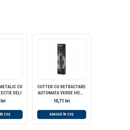
METALIC CU
CUTTER CU RETRACTARE
TECTIE DELI
AUTOMATA VERDE HOME
SERIES DELI
5
lei
10,71
lei
ÎN COȘ
ADAUGĂ ÎN COȘ