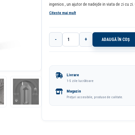
ingenios , un ajutor de nadejde in viata de zi cu zi.
folosit la ambele capete, oferind o taiere lina si rapida. Lama se retrage automat dupa folosire
Citeste mai mult
pentru a evita accidentarile. Dimensiuni: 135 x 30
-
+
ADAUGĂ ÎN COȘ
Cantitate
Cutter
Cu
Retractare
Livrare
Automata
1-5 zile lucrătoare
Negru
Magazin
Home
Prețuri accesibile, produse de calitate.
Series
Deli