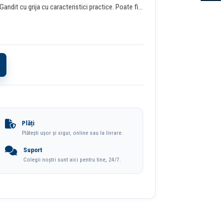
 Gandit cu grija cu caracteristici practice. Poate fi
 x 15 mm.
Plăți
Plătești ușor și sigur, online sau la livrare.
Suport
Colegii noștri sunt aici pentru tine, 24/7.