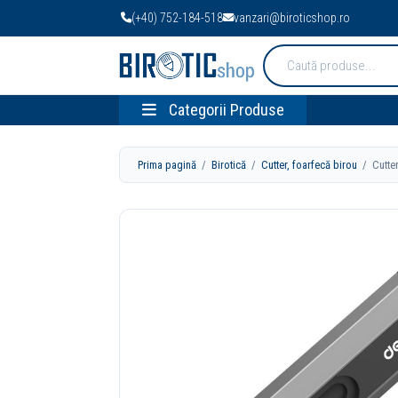
(+40) 752-184-518
vanzari@biroticshop.ro
Cauta
produse:
Categorii Produse
Prima pagină
/
Birotică
/
Cutter, foarfecă birou
/ Cutter