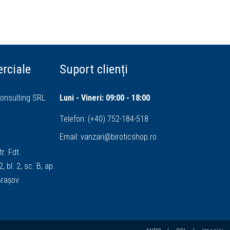
rciale
Suport clienți
onsulting SRL
Luni - Vineri: 09:00 - 18:00
4
Telefon:
(+40) 752-184-518
Email:
vanzari@biroticshop.ro
tr. Fdt.
, bl. 2, sc. B, ap.
 Brașov