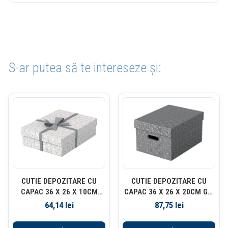
S-ar putea să te intereseze și:
CUTIE DEPOZITARE CU
CUTIE DEPOZITARE CU
CAPAC 36 X 26 X 10CM
CAPAC 36 X 26 X 20CM GRI
ALBA RECYCLED ESSELTE
RECYCLED FSC 3/SET
64,14
lei
87,75
lei
ESSELTE