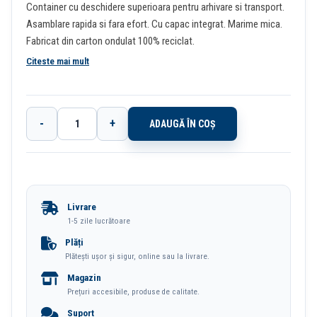
Container cu deschidere superioara pentru arhivare si transport.
Asamblare rapida si fara efort. Cu capac integrat. Marime mica.
Fabricat din carton ondulat 100% reciclat.
Citeste mai mult
-
+
ADAUGĂ ÎN COȘ
Cantitate
Cutie
Arhivare
Cu
Livrare
Capac
1-5 zile lucrătoare
A4
Plăți
Plătești ușor și sigur, online sau la livrare.
Speedbox
Magazin
Esselte
Prețuri accesibile, produse de calitate.
Suport