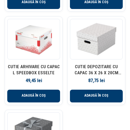
ADAUGĂ ÎN COȘ
ADAUGĂ ÎN COȘ
CUTIE ARHIVARE CU CAPAC
CUTIE DEPOZITARE CU
L SPEEDBOX ESSELTE
CAPAC 36 X 26 X 20CM
ALBA RECYCLED FSC 3/SET
49,45
lei
87,75
lei
ESSELTE
ADAUGĂ ÎN COȘ
ADAUGĂ ÎN COȘ