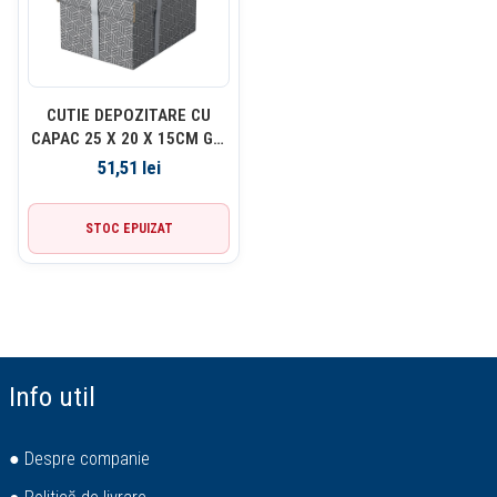
CUTIE DEPOZITARE CU
CAPAC 25 X 20 X 15CM GRI
RECYCLED ESSELTE
51,51
lei
STOC EPUIZAT
Info util
● Despre companie