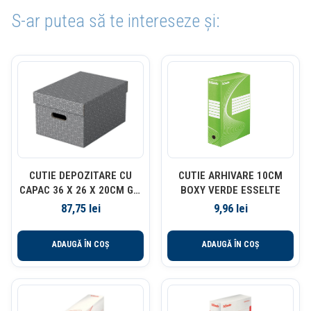
S-ar putea să te intereseze și:
CUTIE DEPOZITARE CU
CUTIE ARHIVARE 10CM
CAPAC 36 X 26 X 20CM GRI
BOXY VERDE ESSELTE
RECYCLED FSC 3/SET
87,75
lei
9,96
lei
ESSELTE
ADAUGĂ ÎN COȘ
ADAUGĂ ÎN COȘ