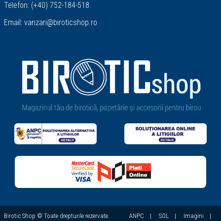
Telefon:
(+40) 752-184-518
Email:
vanzari@biroticshop.ro
Birotic Shop © Toate drepturile rezervate.
ANPC
|
SOL
|
Imagini
|