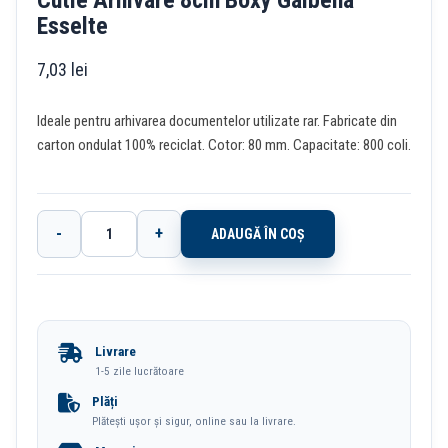
Cutie Arhivare 8cm Boxy Galbena
Esselte
7,03
lei
Ideale pentru arhivarea documentelor utilizate rar. Fabricate din
carton ondulat 100% reciclat. Cotor: 80 mm. Capacitate: 800 coli.
-
+
ADAUGĂ ÎN COȘ
Cantitate
Cutie
Arhivare
8cm
Livrare
Boxy
1-5 zile lucrătoare
Galbena
Plăți
Plătești ușor și sigur, online sau la livrare.
Esselte