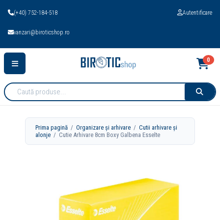
(+40) 752-184-518
Autentificare
vanzari@biroticshop.ro
0
Cauta
produse:
Prima pagină
/
Organizare și arhivare
/
Cutii arhivare și
alonje
/ Cutie Arhivare 8cm Boxy Galbena Esselte