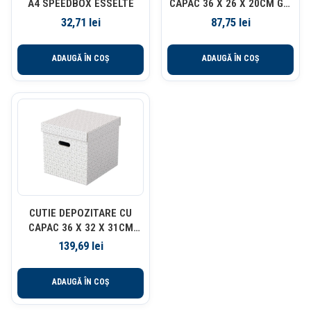
A4 SPEEDBOX ESSELTE
CAPAC 36 X 26 X 20CM GRI
RECYCLED FSC 3/SET
32,71
lei
87,75
lei
ESSELTE
ADAUGĂ ÎN COȘ
ADAUGĂ ÎN COȘ
CUTIE DEPOZITARE CU
CAPAC 36 X 32 X 31CM
ALBA RECYCLED FSC 3/SET
139,69
lei
ESSELTE
ADAUGĂ ÎN COȘ