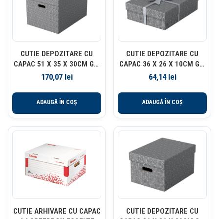
CUTIE DEPOZITARE CU
CUTIE DEPOZITARE CU
CAPAC 51 X 35 X 30CM GRI
CAPAC 36 X 26 X 10CM GRI
RECYCLED FSC 3/SET
RECYCLED ESSELTE
170,07
lei
64,14
lei
ESSELTE
ADAUGĂ ÎN COȘ
ADAUGĂ ÎN COȘ
CUTIE ARHIVARE CU CAPAC
CUTIE DEPOZITARE CU