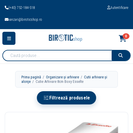
(+40) 752-184-518
Autentificare
vanzari@biroticshop.ro
0
Cauta
produse:
Prima pagină
/
Organizare și arhivare
/
Cutii arhivare și
alonje
/ Cutie Arhivare 8cm Boxy Esselte
Filtrează produsele