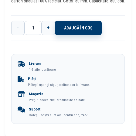
carton ondulat 100% reciclat. Cotor: 80 mm. Capacitate: 800 coli.
-
+
ADAUGĂ ÎN COȘ
Cantitate
Cutie
Arhivare
8cm
Livrare
Boxy
1-5 zile lucrătoare
Esselte
Plăți
Plătești ușor și sigur, online sau la livrare.
Magazin
Prețuri accesibile, produse de calitate.
Suport
Colegii noștri sunt aici pentru tine, 24/7.