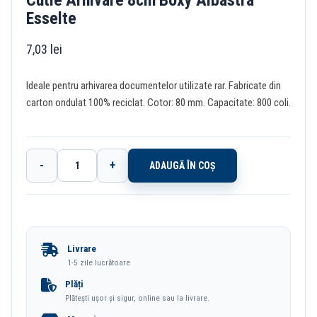
Cutie Arhivare 8cm Boxy Albastra
Esselte
7,03
lei
Ideale pentru arhivarea documentelor utilizate rar. Fabricate din
carton ondulat 100% reciclat. Cotor: 80 mm. Capacitate: 800 coli.
-
+
ADAUGĂ ÎN COȘ
Cantitate
Cutie
Arhivare
8cm
Livrare
Boxy
1-5 zile lucrătoare
Albastra
Plăți
Plătești ușor și sigur, online sau la livrare.
Esselte