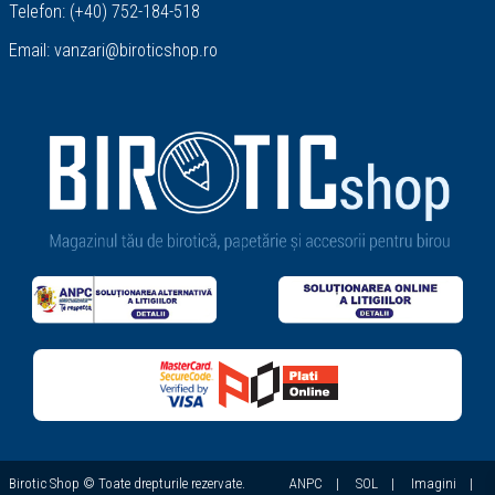
Telefon:
(+40) 752-184-518
Email:
vanzari@biroticshop.ro
Birotic Shop © Toate drepturile rezervate.
ANPC
|
SOL
|
Imagini
|