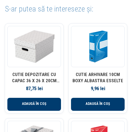
S-ar putea să te intereseze și:
CUTIE DEPOZITARE CU
CUTIE ARHIVARE 10CM
CAPAC 36 X 26 X 20CM
BOXY ALBASTRA ESSELTE
ALBA RECYCLED FSC 3/SET
87,75
lei
9,96
lei
ESSELTE
ADAUGĂ ÎN COȘ
ADAUGĂ ÎN COȘ