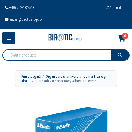
(+40) 752-184-518
Autentificare
vanzari@biroticshop.ro
0
Cauta
produse:
Prima pagină
/
Organizare și arhivare
/
Cutii arhivare și
alonje
/ Cutie Arhivare 8cm Boxy Albastra Esselte