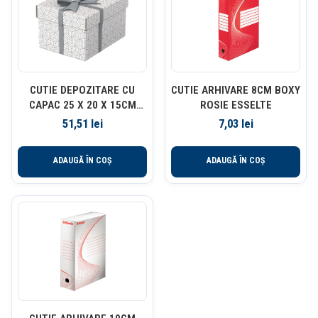
CUTIE DEPOZITARE CU
CUTIE ARHIVARE 8CM BOXY
CAPAC 25 X 20 X 15CM
ROSIE ESSELTE
ALBA RECYCLED ESSELTE
51,51
lei
7,03
lei
ADAUGĂ ÎN COȘ
ADAUGĂ ÎN COȘ