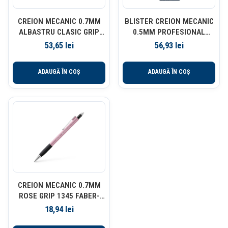
CREION MECANIC 0.7MM
BLISTER CREION MECANIC
ALBASTRU CLASIC GRIP
0.5MM PROFESIONAL
2011 FABER-CASTELL
NEGRU +MINE + 2 RADIERE
53,65
lei
56,93
lei
DERWENT
ADAUGĂ ÎN COȘ
ADAUGĂ ÎN COȘ
CREION MECANIC 0.7MM
ROSE GRIP 1345 FABER-
CASTELL
18,94
lei