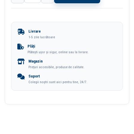
Creion
Mecanic
0.7mm
Livrare
Linfini
1-5 zile lucrătoare
Culori
Plăți
Plătești ușor și sigur, online sau la livrare.
Macarons
Magazin
Deli
Prețuri accesibile, produse de calitate.
Suport
Colegii noștri sunt aici pentru tine, 24/7.