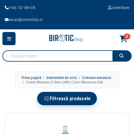
(+40) 752-184-518
Autentificare
vanzari@biroticshop.ro
0
Cauta
produse:
Prima pagină
/
Instrumente de scris
/
Creioane mecanice
/ Creion Mecanic 0.7mm Linfini Culori Macarons Deli
Filtrează produsele