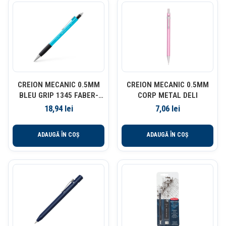
CREION MECANIC 0.5MM
CREION MECANIC 0.5MM
BLEU GRIP 1345 FABER-
CORP METAL DELI
CASTELL
18,94
lei
7,06
lei
ADAUGĂ ÎN COȘ
ADAUGĂ ÎN COȘ