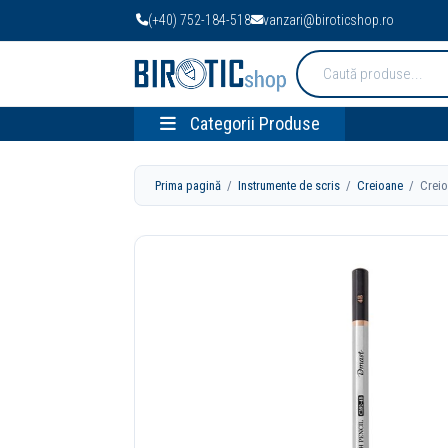
(+40) 752-184-518
vanzari@biroticshop.ro
Cauta
produse:
Categorii Produse
Prima pagină
/
Instrumente de scris
/
Creioane
/ Creion