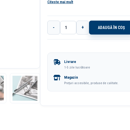
Citeste mai mult
-
+
ADAUGĂ ÎN COȘ
Cantitate
Creion
Grafit
C392
Livrare
4B
1-5 zile lucrătoare
Dmast
Magazin
By
Prețuri accesibile, produse de calitate.
Pebeo