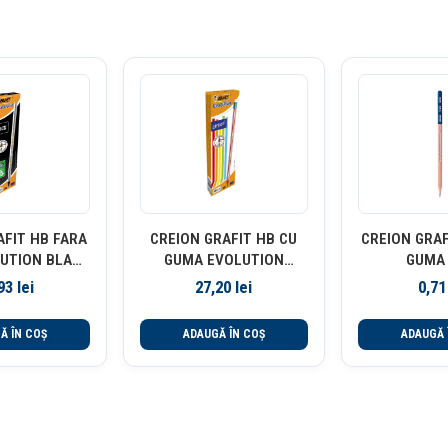
AFIT HB FARA
CREION GRAFIT HB CU
CREION GRAF
UTION BLACK
GUMA EVOLUTION
GUMA 
UT BIC
STRIPES 646 12/CUT BIC
,93
lei
27,20
lei
0,7
Ă ÎN COȘ
ADAUGĂ ÎN COȘ
ADAUGĂ 