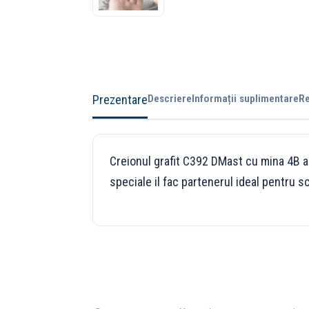
Prezentare
Descriere
Informații suplimentare
Re
Creionul grafit C392 DMast cu mina 4B are
speciale il fac partenerul ideal pentru sc