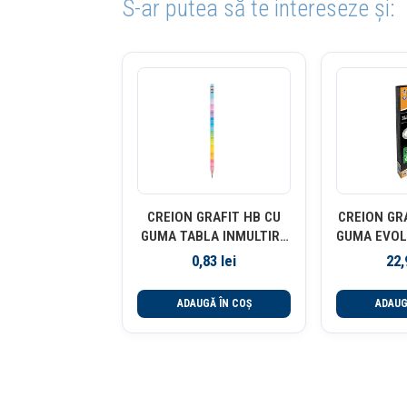
S-ar putea să te intereseze și:
CREION GRAFIT HB CU
CREION GR
GUMA TABLA INMULTIRII
GUMA EVOL
DELI
12/C
0,83
lei
22
ADAUGĂ ÎN COȘ
ADAUG