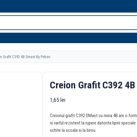
 Grafit C392 4B Dmast By Pebeo
Creion Grafit C392 4
1,65
lei
Creionul grafit C392 DMast cu mina 4B are o for
si varful rezistent la rupere datorita lipirii special
schite la scoala si la birou.