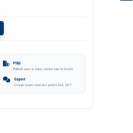
Plăți
Plătești ușor și sigur, online sau la livrare.
Suport
Colegii noștri sunt aici pentru tine, 24/7.