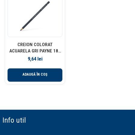
CREION COLORAT
ACUARELA GRI PAYNE 181
A. DURER FABER-CASTELL
9,64
lei
ADAUGĂ ÎN COȘ
Info util