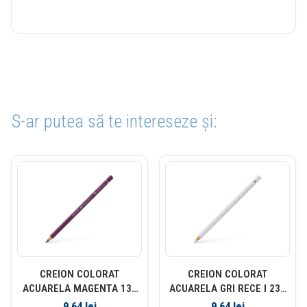
S-ar putea să te intereseze și:
CREION COLORAT
CREION COLORAT
ACUARELA MAGENTA 133
ACUARELA GRI RECE I 230
A. DURER FABER-CASTELL
A. DURER FABER-CASTELL
9,64
lei
9,64
lei