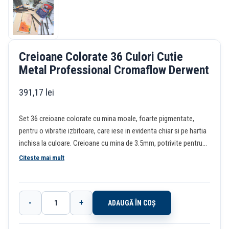
Creioane Colorate 36 Culori Cutie
Metal Professional Cromaflow Derwent
391,17
lei
Set 36 creioane colorate cu mina moale, foarte pigmentate,
pentru o vibratie izbitoare, care iese in evidenta chiar si pe hartia
inchisa la culoare. Creioane cu mina de 3.5mm, potrivite pentru
artisti experimentati si pasionatii de desen si colorat. Mina
Citeste mai mult
cremoasa ofera o intindere neteda, rapida, care este rezistenta
si poate face fata presiunii la rupere, facilitand amestecarea si
umbrirea. Setul de 36 creioane Chromaflow Derwent include un
-
+
ADAUGĂ ÎN COȘ
spectru larg de culori bogate, ce pot fi stratificate pentru a
Cantitate
obtine lucrari realiste.Setul Chromaflow Derwent include 36
Creioane
creioane colorate diferit intr-o cutie metalica usor de