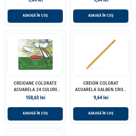
ADAUGĂ ÎN COȘ
ADAUGĂ ÎN COȘ
CREIOANE COLORATE
CREION COLORAT
ACUARELA 24 CULORI
ACUARELA GALBEN CROM
DERWENT ACADEMY
INCHIS 109 A. DURER
158,63
lei
9,64
lei
FABER-CA
ADAUGĂ ÎN COȘ
ADAUGĂ ÎN COȘ