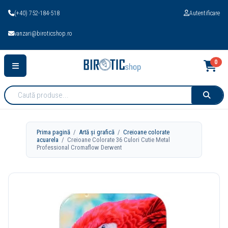
(+40) 752-184-518
Autentificare
vanzari@biroticshop.ro
0
Cauta
produse:
Prima pagină
/
Artă și grafică
/
Creioane colorate
acuarela
/ Creioane Colorate 36 Culori Cutie Metal
Professional Cromaflow Derwent