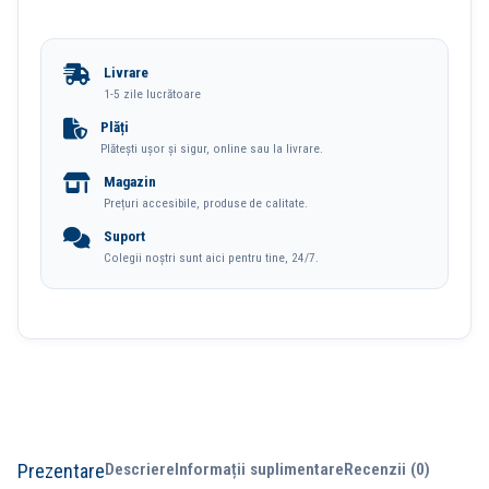
Colorate
transportat.
36
Livrare
Culori
1-5 zile lucrătoare
Cutie
Plăți
Plătești ușor și sigur, online sau la livrare.
Metal
Magazin
Professional
Prețuri accesibile, produse de calitate.
Cromaflow
Suport
Derwent
Colegii noștri sunt aici pentru tine, 24/7.
Prezentare
Descriere
Informații suplimentare
Recenzii (0)