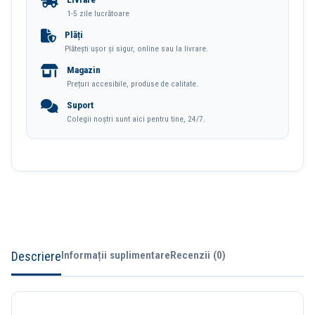
Culori
1-5 zile lucrătoare
Colorun
Plăți
Plătești ușor și sigur, online sau la livrare.
Deli
Magazin
Prețuri accesibile, produse de calitate.
Suport
Colegii noștri sunt aici pentru tine, 24/7.
Descriere
Informații suplimentare
Recenzii (0)