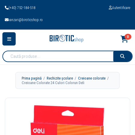
(+40) 752-184-518
Autentificare
vanzari@biroticshop.ro
0
Cauta
produse:
Prima pagină
/
Rechizite școlare
/
Creioane colorate
/
Creioane Colorate 24 Culori Colorun Deli