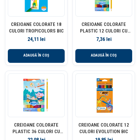
CREIOANE COLORATE 18
CREIOANE COLORATE
CULORI TROPICOLORS BIC
PLASTIC 12 CULORI CU
GUMA DELI
24,11
lei
7,36
lei
ADAUGĂ ÎN COȘ
ADAUGĂ ÎN COȘ
CREIOANE COLORATE
CREIOANE COLORATE 12
PLASTIC 36 CULORI CU
CULORI EVOLUTION BIC
GUMA DELI
22,08
lei
19,85
lei