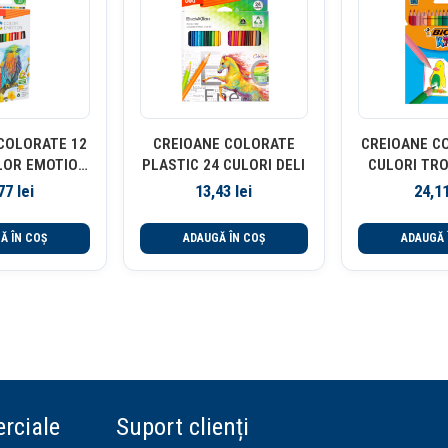
COLORATE 12
CREIOANE COLORATE
CREIOANE C
LOR EMOTION
PLASTIC 24 CULORI DELI
CULORI TR
ELI
BI
,77
lei
13,43
lei
24,1
Ă ÎN COȘ
ADAUGĂ ÎN COȘ
ADAUGĂ 
rciale
Suport clienți