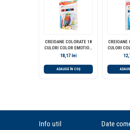
CREIOANE COLORATE 18
CREIOANE 
CULORI COLOR EMOTION
CULORI CO
DELI
D
18,17
lei
12
ADAUGĂ ÎN COȘ
ADAUG
Info util
Date come