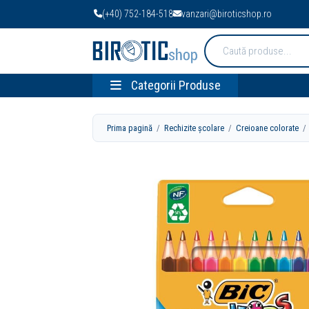
(+40) 752-184-518
vanzari@biroticshop.ro
Cauta
produse:
Categorii Produse
Prima pagină
/
Rechizite școlare
/
Creioane colorate
/ 