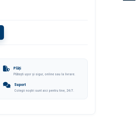
Plăți
Plătești ușor și sigur, online sau la livrare.
Suport
Colegii noștri sunt aici pentru tine, 24/7.