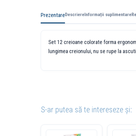
Prezentare
Descriere
Informații suplimentare
Re
Set 12 creioane colorate forma ergonomica
lungimea creionului, nu se rupe la ascut
S-ar putea să te intereseze și: