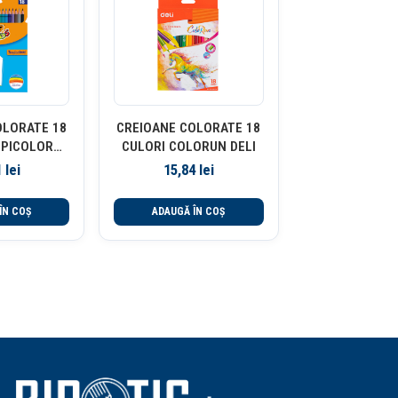
OLORATE 18
CREIOANE COLORATE 18
OPICOLORS
CULORI COLORUN DELI
C
1
lei
15,84
lei
ÎN COȘ
ADAUGĂ ÎN COȘ