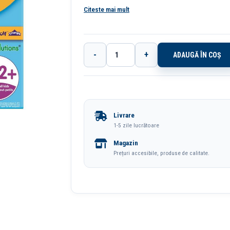
Citeste mai mult
-
+
ADAUGĂ ÎN COȘ
Cantitate
Creioane
Colorate
12
Livrare
Culori
1-5 zile lucrătoare
Triunghiulare
Magazin
Evolution
Prețuri accesibile, produse de calitate.
Bic