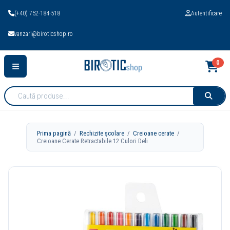
(+40) 752-184-518
Autentificare
vanzari@biroticshop.ro
0
Cauta
produse:
Prima pagină
/
Rechizite școlare
/
Creioane cerate
/
Creioane Cerate Retractabile 12 Culori Deli