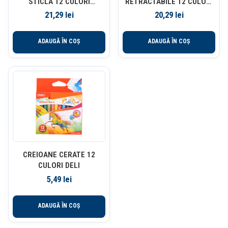
STICLA 12 CULORI
RETRACTABILE 12 CULORI
EBERHARD FABER
FABER-CASTELL
21,29
lei
20,29
lei
ADAUGĂ ÎN COȘ
ADAUGĂ ÎN COȘ
CREIOANE CERATE 12
CULORI DELI
5,49
lei
ADAUGĂ ÎN COȘ