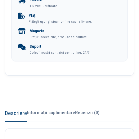
12
1-5 zile lucrătoare
Culori
Plăți
Plătești ușor și sigur, online sau la livrare.
Deli
Magazin
Prețuri accesibile, produse de calitate.
Suport
Colegii noștri sunt aici pentru tine, 24/7.
Descriere
Informații suplimentare
Recenzii (0)