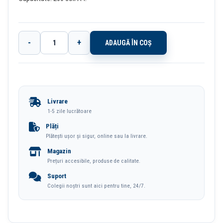
-
+
ADAUGĂ ÎN COȘ
Cantitate
Clipboard
Dublu
A4
Livrare
Negru
1-5 zile lucrătoare
Esselte
Plăți
Plătești ușor și sigur, online sau la livrare.
Magazin
Prețuri accesibile, produse de calitate.
Suport
Colegii noștri sunt aici pentru tine, 24/7.