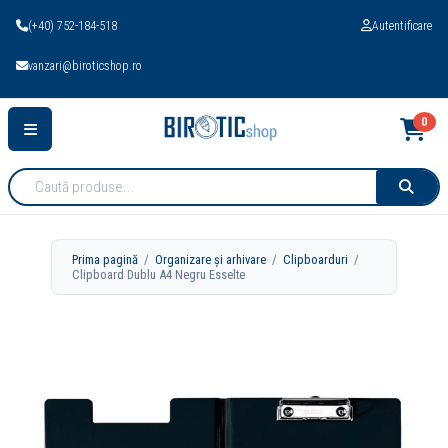
(+40) 752-184-518
Autentificare
vanzari@biroticshop.ro
0
Cauta
produse:
Prima pagină
/
Organizare și arhivare
/
Clipboarduri
/
Clipboard Dublu A4 Negru Esselte