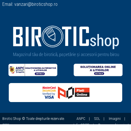
Email:
vanzari@biroticshop.ro
Birotic Shop © Toate drepturile rezervate.
ANPC
|
SOL
|
Imagini
|
2026
Info GDPR
|
Despre cookie-uri
|