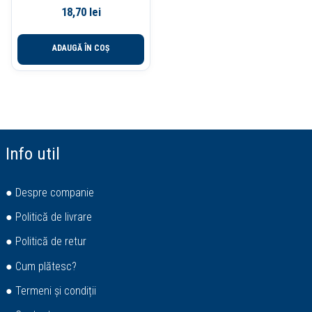
DELI
18,70
lei
ADAUGĂ ÎN COȘ
Info util
● Despre companie
● Politică de livrare
● Politică de retur
● Cum plătesc?
● Termeni și condiții