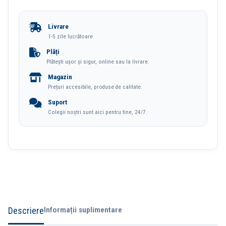
50
Coli
Livrare
24/6
1-5 zile lucrătoare
Efortless
Plăți
Plătești ușor și sigur, online sau la livrare.
E0371
Magazin
Deli
Prețuri accesibile, produse de calitate.
Suport
Colegii noștri sunt aici pentru tine, 24/7.
Descriere
Informații suplimentare