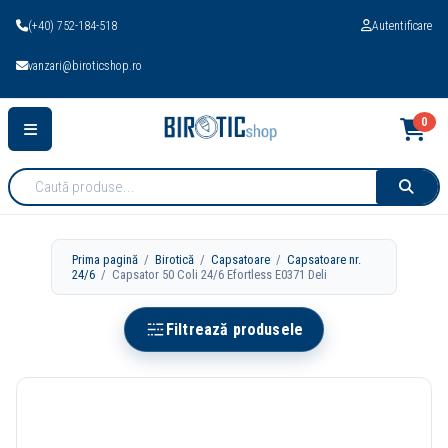
(+40) 752-184-518
Autentificare
vanzari@biroticshop.ro
0
Cauta
produse:
Prima pagină
/
Birotică
/
Capsatoare
/
Capsatoare nr.
24/6
/ Capsator 50 Coli 24/6 Efortless E0371 Deli
Filtrează produsele