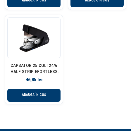
ADAUGĂ ÎN COȘ
ADAUGĂ ÎN COȘ
CAPSATOR 25 COLI 24/6
HALF STRIP EFORTLESS
NEGRU DELI
46,85
lei
ADAUGĂ ÎN COȘ