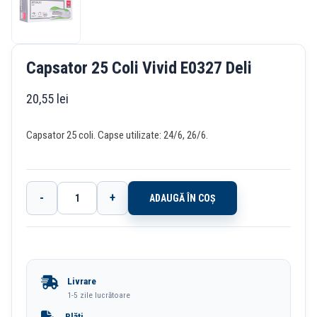
Capsator 25 Coli Vivid E0327 Deli
20,55
lei
Capsator 25 coli. Capse utilizate: 24/6, 26/6.
-
+
ADAUGĂ ÎN COȘ
Cantitate
Capsator
25
Coli
Livrare
Vivid
1-5 zile lucrătoare
E0327
Plăți