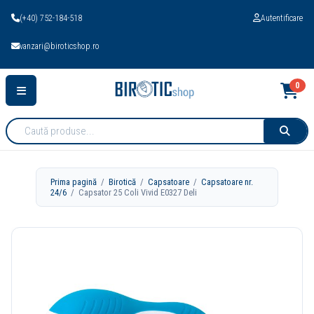
(+40) 752-184-518
Autentificare
vanzari@biroticshop.ro
0
Cauta
produse:
Prima pagină
/
Birotică
/
Capsatoare
/
Capsatoare nr.
24/6
/ Capsator 25 Coli Vivid E0327 Deli