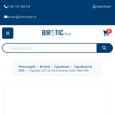
(+40) 752-184-518
Autentificare
vanzari@biroticshop.ro
0
Cauta
produse:
Prima pagină
/
Birotică
/
Capsatoare
/
Capsatoare nr.
24/6
/ Capsator 20 Coli 24/6 Diverse Culori Start Deli