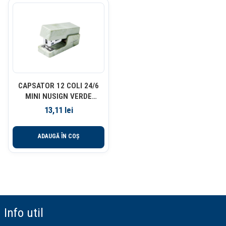
CAPSATOR 12 COLI 24/6
MINI NUSIGN VERDE
MARMORAT DELI
13,11
lei
ADAUGĂ ÎN COȘ
Info util