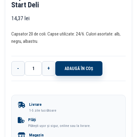
Start Deli
14,37
lei
Capsator 20 de coli. Capse utilizate: 24/6. Culori asortate: alb,
negru, albastru.
-
+
ADAUGĂ ÎN COȘ
Cantitate
Capsator
20
Coli
Livrare
24/6
1-5 zile lucrătoare
Diverse
Plăți
Plătești ușor și sigur, online sau la livrare.
Culori
Magazin
Start