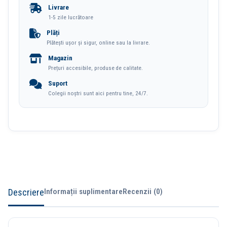
Livrare
Power
1-5 zile lucrătoare
Saving
Plăți
Plătești ușor și sigur, online sau la livrare.
Negru
Magazin
Deli
Prețuri accesibile, produse de calitate.
Suport
Colegii noștri sunt aici pentru tine, 24/7.
Descriere
Informații suplimentare
Recenzii (0)