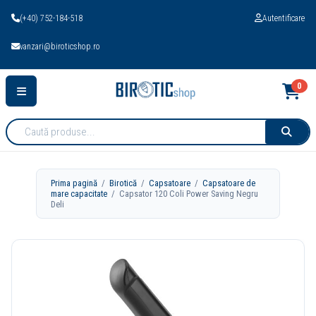
(+40) 752-184-518
Autentificare
vanzari@biroticshop.ro
0
Cauta
produse:
Prima pagină
/
Birotică
/
Capsatoare
/
Capsatoare de
mare capacitate
/ Capsator 120 Coli Power Saving Negru
Deli