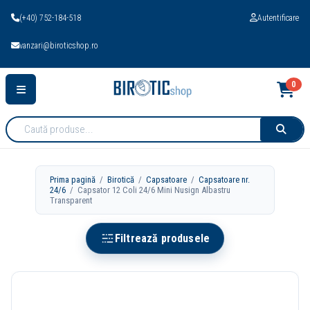
(+40) 752-184-518
Autentificare
vanzari@biroticshop.ro
0
Cauta
produse:
Prima pagină
/
Birotică
/
Capsatoare
/
Capsatoare nr.
24/6
/ Capsator 12 Coli 24/6 Mini Nusign Albastru
Transparent
Filtrează produsele