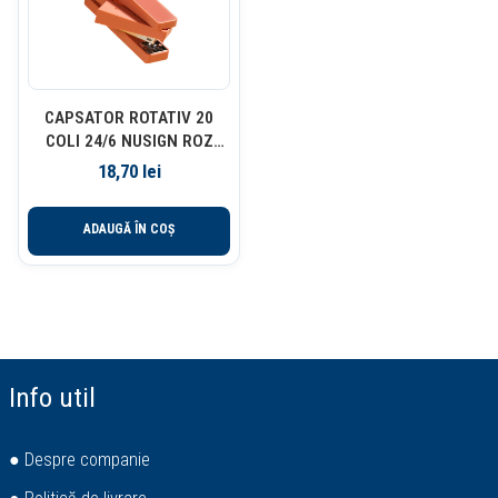
CAPSATOR ROTATIV 20
COLI 24/6 NUSIGN ROZ
DELI
18,70
lei
ADAUGĂ ÎN COȘ
Info util
● Despre companie