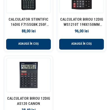
CALCULATOR STIINTIFIC
CALCULATOR BIROU 12DIG
16DIG F715SGBK 250F
WS1210T 198X150MM
CANON
CANON
88,00
lei
96,00
lei
ADAUGĂ ÎN COȘ
ADAUGĂ ÎN COȘ
CALCULATOR BIROU 12DIG
AS120 CANON