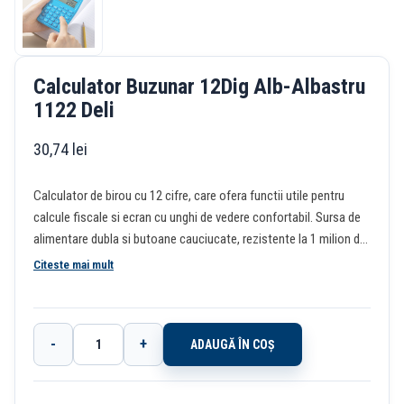
Calculator Buzunar 12Dig Alb-Albastru
1122 Deli
30,74
lei
Calculator de birou cu 12 cifre, care ofera functii utile pentru
calcule fiscale si ecran cu unghi de vedere confortabil. Sursa de
alimentare dubla si butoane cauciucate, rezistente la 1 milion de
apasari. Ecran cu protectie acrilica. Picioare anti-alunecare in 2
Citeste mai mult
colturi. Dimensiune: 119.5x86x29mm. Greutate: 73g.
-
+
ADAUGĂ ÎN COȘ
Cantitate
Calculator