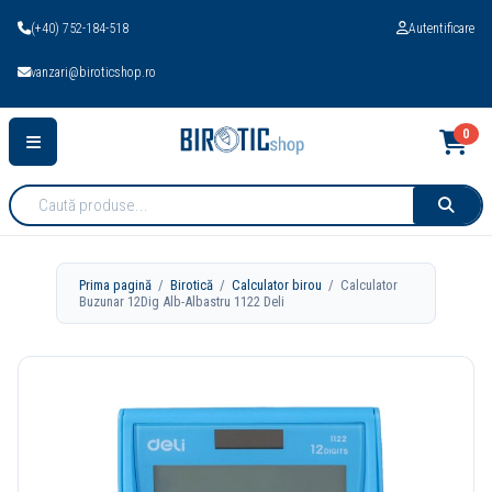
(+40) 752-184-518
Autentificare
vanzari@biroticshop.ro
0
Cauta
produse:
Prima pagină
/
Birotică
/
Calculator birou
/ Calculator
Buzunar 12Dig Alb-Albastru 1122 Deli