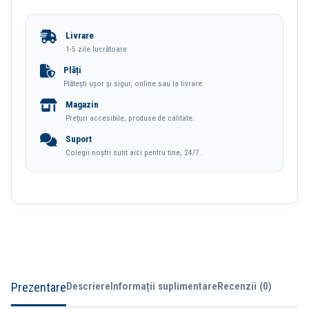
Buzunar
12Dig
Livrare
Alb-
1-5 zile lucrătoare
Albastru
Plăți
Plătești ușor și sigur, online sau la livrare.
1122
Magazin
Deli
Prețuri accesibile, produse de calitate.
Suport
Colegii noștri sunt aici pentru tine, 24/7.
Prezentare
Descriere
Informații suplimentare
Recenzii (0)