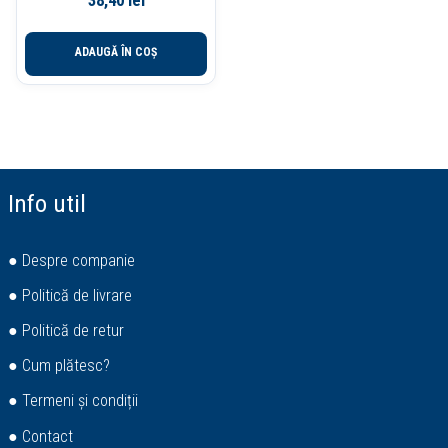
38,40
lei
ADAUGĂ ÎN COȘ
Info util
● Despre companie
● Politică de livrare
● Politică de retur
● Cum plătesc?
● Termeni și condiții
● Contact