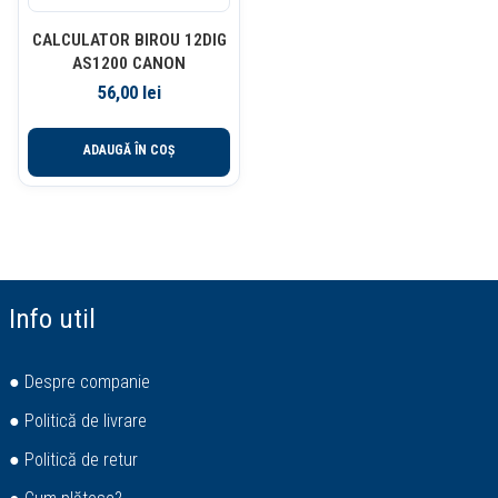
CALCULATOR BIROU 12DIG
AS1200 CANON
56,00
lei
ADAUGĂ ÎN COȘ
Info util
● Despre companie
● Politică de livrare
● Politică de retur