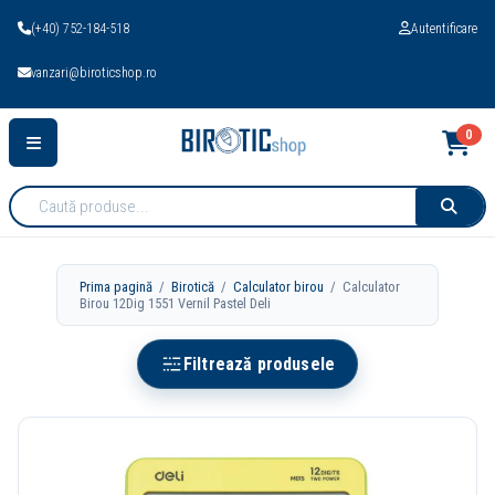
(+40) 752-184-518
Autentificare
vanzari@biroticshop.ro
0
Cauta
produse:
Prima pagină
/
Birotică
/
Calculator birou
/ Calculator
Birou 12Dig 1551 Vernil Pastel Deli
Filtrează produsele