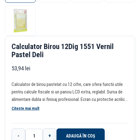
Calculator Birou 12Dig 1551 Vernil
Pastel Deli
53,94
lei
Calculator de birou pastelat cu 12 cifre, care ofera functii utile
pentru calcule fiscale si un panou LCD extra, reglabil. Sursa de
alimentare dubla si finisaj profesional. Ecran cu protectie acrilica.
Functie de verificare si corectie de 120 de pasi pentru a rectifica
Citeste mai mult
calculele si a reinnoi automat rezultatul. Dimensiune:
236x149x18mm. Greutate: 157g. 3 ani garantie.
-
+
ADAUGĂ ÎN COȘ
Cantitate