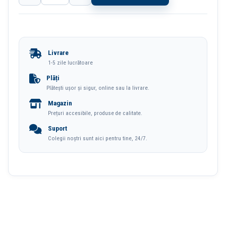
Calculator
Birou
12Dig
Livrare
1551
1-5 zile lucrătoare
Vernil
Plăți
Plătești ușor și sigur, online sau la livrare.
Pastel
Magazin
Deli
Prețuri accesibile, produse de calitate.
Suport
Colegii noștri sunt aici pentru tine, 24/7.