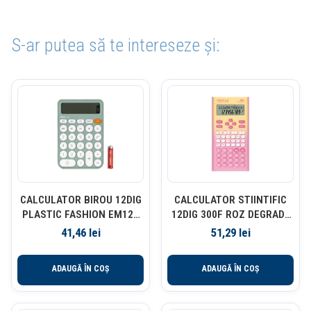
S-ar putea să te intereseze și:
CALCULATOR BIROU 12DIG
CALCULATOR STIINTIFIC
PLASTIC FASHION EM124
12DIG 300F ROZ DEGRADE
VERNIL DELI
DELI
41,46
lei
51,29
lei
ADAUGĂ ÎN COȘ
ADAUGĂ ÎN COȘ