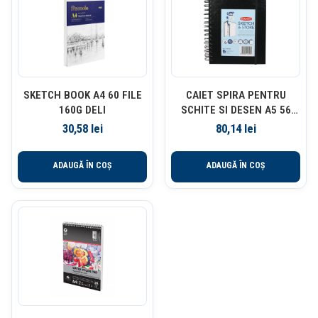
SKETCH BOOK A4 60 FILE
CAIET SPIRA PENTRU
160G DELI
SCHITE SI DESEN A5 56
FILE 165G CU MAPA
30,58
lei
80,14
lei
PROFESSIONAL DERWENT
ADAUGĂ ÎN COȘ
ADAUGĂ ÎN COȘ