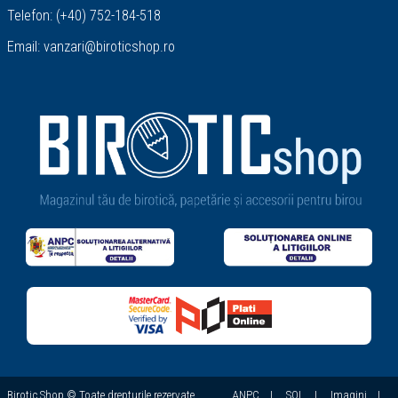
Telefon:
(+40) 752-184-518
Email:
vanzari@biroticshop.ro
Birotic Shop © Toate drepturile rezervate.
ANPC
|
SOL
|
Imagini
|