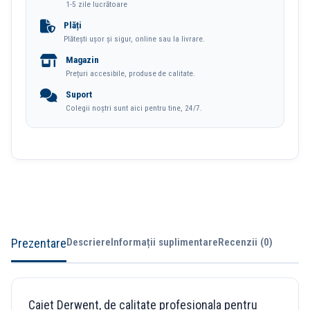
Schite
1-5 zile lucrătoare
A5
Plăți
Plătești ușor și sigur, online sau la livrare.
86
Magazin
File
Prețuri accesibile, produse de calitate.
110g
Suport
Coperta
Colegii noștri sunt aici pentru tine, 24/7.
Neagra
Professional
Derwent
Prezentare
Descriere
Informații suplimentare
Recenzii (0)
Caiet Derwent, de calitate profesionala pentru