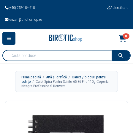
(+40) 752-184-518
Autentificare
vanzari@biroticshop.ro
0
Cauta
produse:
Prima pagină
/
Artă și grafică
/
Caiete / blocuri pentru
schițe
/ Caiet Spira Pentru Schite A5 86 File 110g Coperta
Neagra Professional Derwent