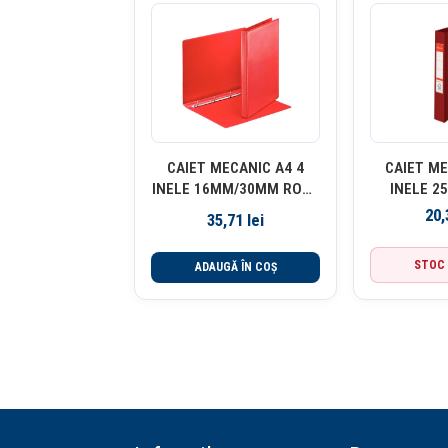
CAIET MECANIC A4 4
CAIET ME
INELE 16MM/30MM ROSU
INELE 
PANORAMA ESSELTE
VISINIU
20
35,71
lei
ES
STOC 
ADAUGĂ ÎN COȘ