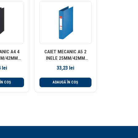
ANIC A4 4
CAIET MECANIC A5 2
MM/42MM
INELE 25MM/42MM
TANDARD
ALBASTRU STANDARD
4
lei
33,23
lei
LTE
ESSELTE
ÎN COȘ
ADAUGĂ ÎN COȘ