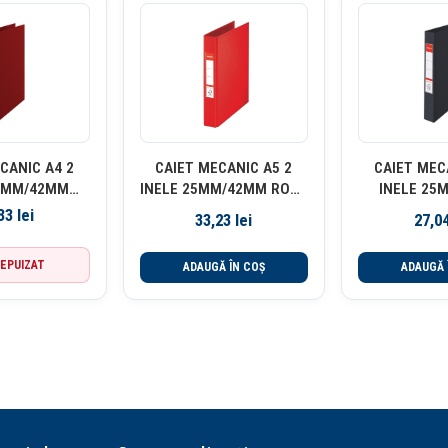
CANIC A4 2
CAIET MECANIC A5 2
CAIET MEC
25MM/42MM
INELE 25MM/42MM ROSU
INELE 25
 STANDARD
STANDARD ESSELTE
NEGRU S
,33
lei
33,23
lei
27,0
SELTE
ESSE
EPUIZAT
ADAUGĂ ÎN COȘ
ADAUGĂ 