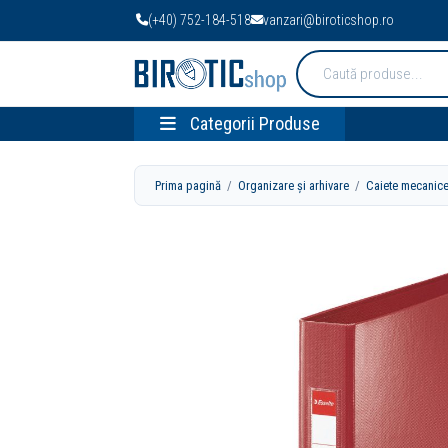
(+40) 752-184-518
vanzari@biroticshop.ro
Cauta
produse:
Categorii Produse
Prima pagină
/
Organizare și arhivare
/
Caiete mecanic