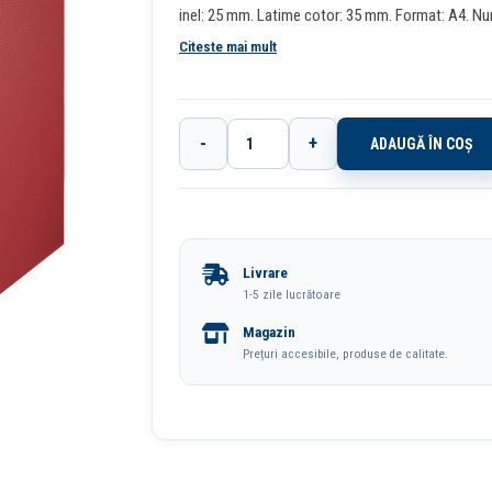
inel: 25 mm. Latime cotor: 35 mm. Format: A4. Num
Citeste mai mult
-
+
ADAUGĂ ÎN COȘ
Cantitate
Caiet
Mecanic
A4
Livrare
4
1-5 zile lucrătoare
Inele
Magazin
25mm/42mm
Prețuri accesibile, produse de calitate.
Visiniu
Standard
Esselte