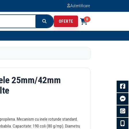
Autentificare
0
OFERTE
Inele 25mm/42mm
lte
olipropilena. Mecanism cu inele rotunde standard.
babila. Capacitate: 190 coli (80 g/mp). Diametru