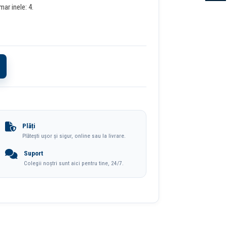
ar inele: 4.
Plăți
Plătești ușor și sigur, online sau la livrare.
Suport
Colegii noștri sunt aici pentru tine, 24/7.