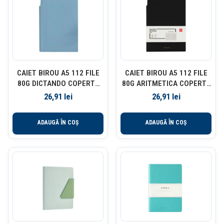
CAIET BIROU A5 112 FILE
CAIET BIROU A5 112 FILE
80G DICTANDO COPERTA
80G ARITMETICA COPERTA
PIELE ALBASTRU N141L
PIELE NEGRU N141G DELI
26,91
lei
26,91
lei
DELI
ADAUGĂ ÎN COȘ
ADAUGĂ ÎN COȘ