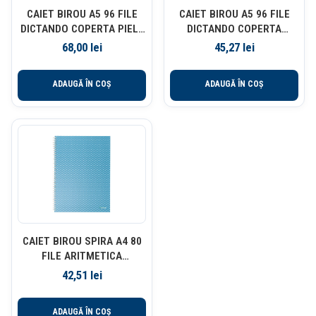
CAIET BIROU A5 96 FILE
CAIET BIROU A5 96 FILE
DICTANDO COPERTA PIELE
DICTANDO COPERTA
SI CLAPETA NUSIGN VERDE
IMITATIE PIELE BLEU DELI
68,00
lei
45,27
lei
DELI
ADAUGĂ ÎN COȘ
ADAUGĂ ÎN COȘ
CAIET BIROU SPIRA A4 80
FILE ARITMETICA
ALBASTRU COPERTA
42,51
lei
CARTON COLOUR’BREEZE
ESSELTE
ADAUGĂ ÎN COȘ