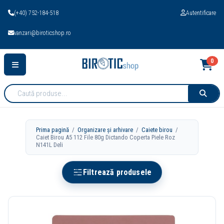
(+40) 752-184-518
Autentificare
vanzari@biroticshop.ro
0
Cauta
produse:
Prima pagină
/
Organizare și arhivare
/
Caiete birou
/
Caiet Birou A5 112 File 80g Dictando Coperta Piele Roz
N141L Deli
Filtrează produsele