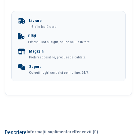
Birou
A5
Livrare
112
1-5 zile lucrătoare
File
Plăți
Plătești ușor și sigur, online sau la livrare.
80g
Magazin
Dictando
Prețuri accesibile, produse de calitate.
Coperta
Suport
Piele
Colegii noștri sunt aici pentru tine, 24/7.
Roz
N141L
Deli
Descriere
Informații suplimentare
Recenzii (0)