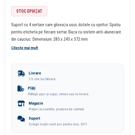
STOC EPUIZAT
Suport cu 4 sertare care gliseaza usor, dotate cu opritor. Spatiu
pentru eticheta pe fiecare sertar. Baza cu sistem anti-alunecare
din cauciuc. Dimensiuni: 285 x 245 x 372 mm.
Citeste mai mult
Livrare
1-5 zile lucrătoare
Plăți
Plătești ușor și sigur, online sau la livrare.
Magazin
Prețuri accesibile, produse de calitate.
Suport
Colegii noștri sunt aici pentru tine, 24/7.