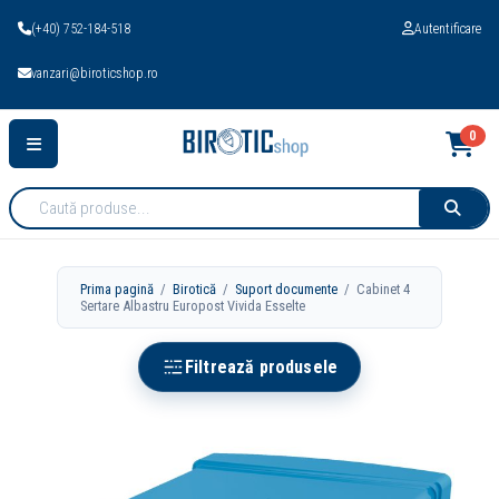
(+40) 752-184-518
Autentificare
vanzari@biroticshop.ro
0
Cauta
produse:
Prima pagină
/
Birotică
/
Suport documente
/ Cabinet 4
Sertare Albastru Europost Vivida Esselte
Filtrează produsele