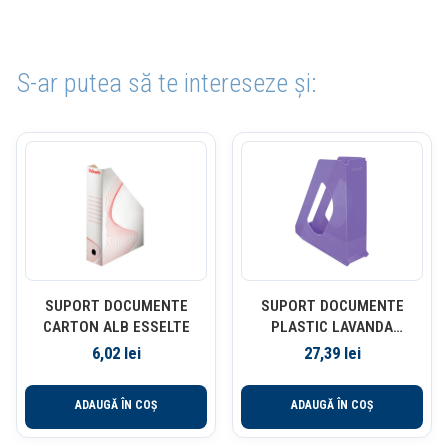
S-ar putea să te intereseze și:
SUPORT DOCUMENTE
SUPORT DOCUMENTE
CARTON ALB ESSELTE
PLASTIC LAVANDA
RECICLABIL
6,02
lei
27,39
lei
COLOUR’BREEZE ESSELTE
ADAUGĂ ÎN COȘ
ADAUGĂ ÎN COȘ