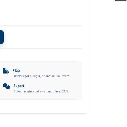
Plăți
Plătești ușor și sigur, online sau la livrare.
Suport
Colegii noștri sunt aici pentru tine, 24/7.