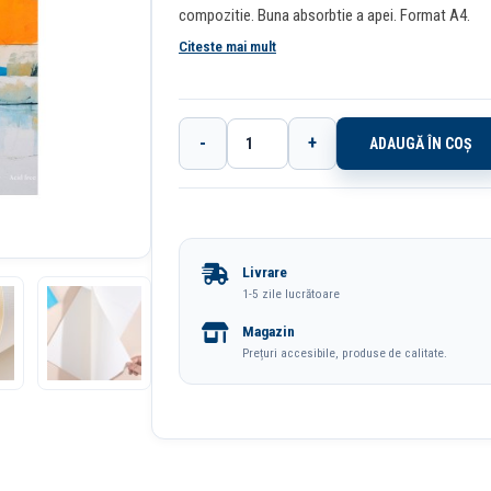
compozitie. Buna absorbtie a apei. Format A4.
Citeste mai mult
-
+
ADAUGĂ ÎN COȘ
Cantitate
Bloc
Desen
Acuarela
Livrare
A4
1-5 zile lucrătoare
12
Magazin
File
Prețuri accesibile, produse de calitate.
300g
Dmast
By
Pebeo