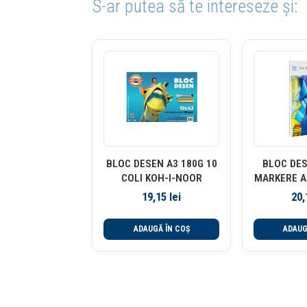
S-ar putea să te intereseze și:
BLOC DESEN A3 180G 10
BLOC DE
COLI KOH-I-NOOR
MARKERE A5
DMAST 
19,15
lei
20
ADAUGĂ ÎN COȘ
ADAUG