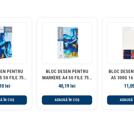
SEN PENTRU
BLOC DESEN PENTRU
BLOC DESEN
 50 FILE 75G
MARKERE A4 50 FILE 75G
A5 300G 16
BY PEBEO
DMAST BY PEBEO
,10
lei
40,19
lei
11,0
Ă ÎN COȘ
ADAUGĂ ÎN COȘ
ADAUGĂ 