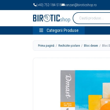
(+40) 752-184-518
vanzari@biroticshop.ro
Cauta
produse:
Categorii Produse
Prima pagină
/
Rechizite școlare
/
Bloc desen
/ Bloc D