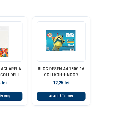
 ACUARELA
BLOC DESEN A4 180G 16
 COLI DELI
COLI KOH-I-NOOR
5
lei
12,25
lei
ÎN COȘ
ADAUGĂ ÎN COȘ