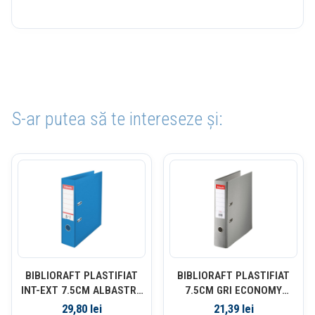
S-ar putea să te intereseze și:
BIBLIORAFT PLASTIFIAT
BIBLIORAFT PLASTIFIAT
INT-EXT 7.5CM ALBASTRU
7.5CM GRI ECONOMY
VIVIDA NR1 ESSELTE
ESSELTE
29,80
lei
21,39
lei