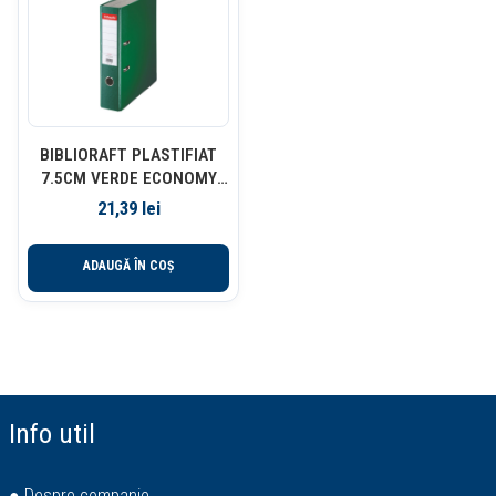
BIBLIORAFT PLASTIFIAT
7.5CM VERDE ECONOMY
ESSELTE
21,39
lei
ADAUGĂ ÎN COȘ
Info util
● Despre companie