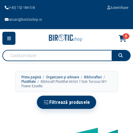
(+40) 752-184-518
Autentificare
vanzari@biroticshop.ro
0
Cauta
produse:
Prima pagină
/
Organizare și arhivare
/
Bibliorafturi
/
Plastifiate
/ Biblioraft Plastifiat Int-Ext 7.5cm Turcoaz Nr1
Power Esselte
Filtrează produsele