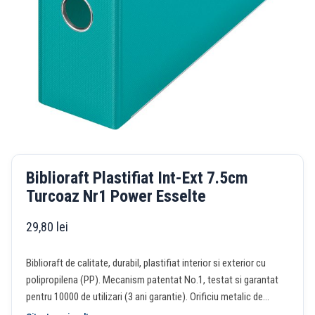
Biblioraft Plastifiat Int-Ext 7.5cm
Turcoaz Nr1 Power Esselte
29,80
lei
Biblioraft de calitate, durabil, plastifiat interior si exterior cu
polipropilena (PP). Mecanism patentat No.1, testat si garantat
pentru 10000 de utilizari (3 ani garantie). Orificiu metalic de
prindere. Margini protejate cu sina metalica. Buzunar pe cotor cu