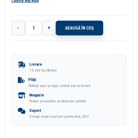
Citeste mai mult
eticheta de carton interschimbabila. Capacitate: 500 coli (80
g/mp). Format: A4. Latime cotor: 75 mm.
-
+
ADAUGĂ ÎN COȘ
Cantitate
Biblioraft
Plastifiat
Int-
Livrare
Ext
1-5 zile lucrătoare
7.5cm
Plăți
Plătești ușor și sigur, online sau la livrare.
Turcoaz
Magazin
Nr1
Prețuri accesibile, produse de calitate.
Power
Suport
Esselte
Colegii noștri sunt aici pentru tine, 24/7.