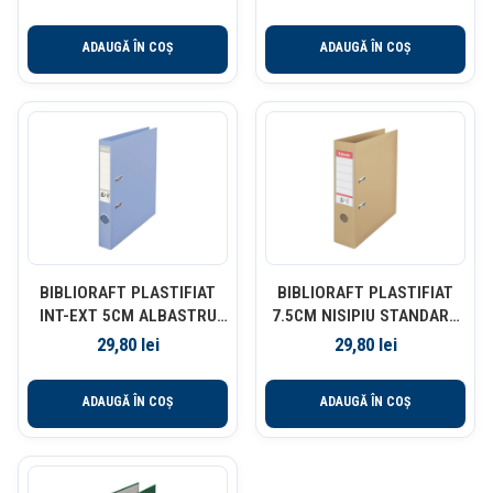
ADAUGĂ ÎN COȘ
ADAUGĂ ÎN COȘ
BIBLIORAFT PLASTIFIAT
BIBLIORAFT PLASTIFIAT
INT-EXT 5CM ALBASTRU
7.5CM NISIPIU STANDARD
DES NR1 POWER ESSELTE
ESSELTE
29,80
lei
29,80
lei
ADAUGĂ ÎN COȘ
ADAUGĂ ÎN COȘ